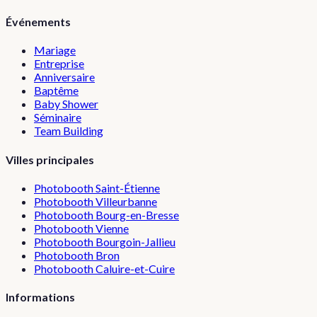
Événements
Mariage
Entreprise
Anniversaire
Baptême
Baby Shower
Séminaire
Team Building
Villes principales
Photobooth
Saint-Étienne
Photobooth
Villeurbanne
Photobooth
Bourg-en-Bresse
Photobooth
Vienne
Photobooth
Bourgoin-Jallieu
Photobooth
Bron
Photobooth
Caluire-et-Cuire
Informations