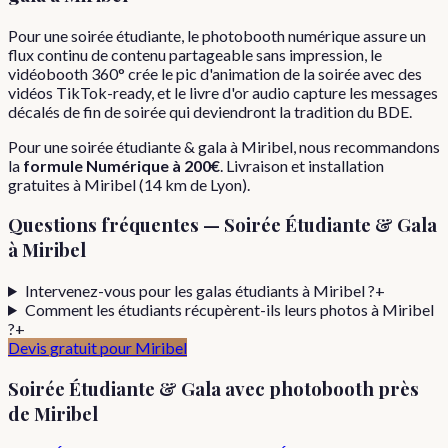
Pour une soirée étudiante, le photobooth numérique assure un
flux continu de contenu partageable sans impression, le
vidéobooth 360° crée le pic d'animation de la soirée avec des
vidéos TikTok-ready, et le livre d'or audio capture les messages
décalés de fin de soirée qui deviendront la tradition du BDE.
Pour
une
soirée étudiante & gala
à
Miribel
, nous recommandons
la
formule
Numérique
à
200€
. Livraison et installation
gratuites à
Miribel
(
14
km de Lyon).
Questions fréquentes —
Soirée Étudiante & Gala
à
Miribel
Intervenez-vous pour les galas étudiants à Miribel ?
+
Comment les étudiants récupèrent-ils leurs photos à Miribel
?
+
Devis gratuit pour
Miribel
Soirée Étudiante & Gala
avec photobooth près
de
Miribel