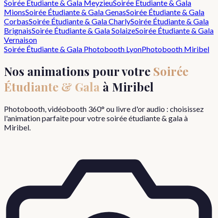
Soirée Étudiante & Gala
Meyzieu
Soirée Étudiante & Gala
Mions
Soirée Étudiante & Gala
Genas
Soirée Étudiante & Gala
Corbas
Soirée Étudiante & Gala
Charly
Soirée Étudiante & Gala
Brignais
Soirée Étudiante & Gala
Solaize
Soirée Étudiante & Gala
Vernaison
Soirée Étudiante & Gala
Photobooth Lyon
Photobooth
Miribel
Nos animations pour votre
Soirée
Étudiante & Gala
à
Miribel
Photobooth, vidéobooth 360° ou livre d'or audio : choisissez
l'animation parfaite pour votre
soirée étudiante & gala
à
Miribel
.