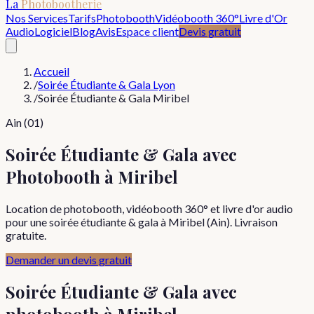
La
Photobootherie
Nos Services
Tarifs
Photobooth
Vidéobooth 360°
Livre d'Or
Audio
Logiciel
Blog
Avis
Espace client
Devis gratuit
Accueil
/
Soirée Étudiante & Gala Lyon
/
Soirée Étudiante & Gala Miribel
Ain (01)
Soirée Étudiante & Gala avec
Photobooth à Miribel
Location de photobooth, vidéobooth 360° et livre d'or audio
pour une soirée étudiante & gala à Miribel (Ain). Livraison
gratuite.
Demander un devis gratuit
Soirée Étudiante & Gala
avec
photobooth à
Miribel