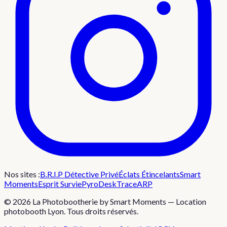
Nos sites :
B.R.I.P Détective Privé
Éclats Étincelants
Smart
Moments
Esprit Survie
PyroDesk
TraceARP
©
2026
La Photobootherie by Smart Moments — Location
photobooth Lyon. Tous droits réservés.