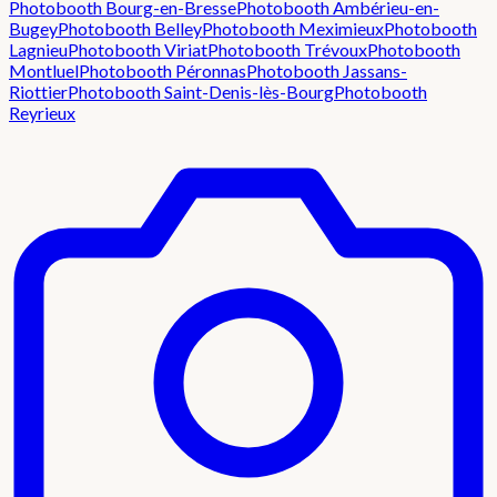
Photobooth
Bourg-en-Bresse
Photobooth
Ambérieu-en-
Bugey
Photobooth
Belley
Photobooth
Meximieux
Photobooth
Lagnieu
Photobooth
Viriat
Photobooth
Trévoux
Photobooth
Montluel
Photobooth
Péronnas
Photobooth
Jassans-
Riottier
Photobooth
Saint-Denis-lès-Bourg
Photobooth
Reyrieux