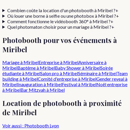
Combien coûte la location d'un photobooth à
Miribel
?
+
Où louer une borne à selfie ou une photobox à
Miribel
?
+
Comment fonctionne le vidéobooth 360° à
Miribel
?
+
Quel photomaton choisir pour un mariage à
Miribel
?
+
Photobooth pour vos événements à
Miribel
Mariage
à
Miribel
Entreprise
à
Miribel
Anniversaire
à
Miribel
Baptême
à
Miribel
Baby Shower
à
Miribel
Soirée
étudiante
à
Miribel
Salon pro
à
Miribel
Séminaire
à
Miribel
Team
building
à
Miribel
Comité d'entreprise
à
Miribel
Gender reveal
à
Miribel
Inauguration
à
Miribel
Festival
à
Miribel
Noël entreprise
à
Miribel
Bar Mitzvah
à
Miribel
Location de photobooth à proximité
de
Miribel
Voir aussi : Photobooth
Lyon