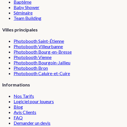
Baptême
Baby Shower
Séminaire
Team Building
Villes principales
Photobooth
Saint-Étienne
Photobooth
Villeurbanne
Photobooth
Bourg-en-Bresse
Photobooth
Vienne
Photobooth
Bourgoin-Jallieu
Photobooth
Bron
Photobooth
Caluire-et-Cuire
Informations
Nos Tarifs
Logiciel pour loueurs
Blog
Avis Clients
FAQ
Demander un devis