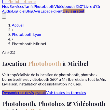
La
Photobootherie
Nos Services
Tarifs
Photobooth
Vidéobooth 360°
Livre d'Or
Audio
Logiciel
Blog
Avis
Espace client
Devis gratuit
Accueil
/
Photobooth Lyon
/
Photobooth
Miribel
Ain
(
01
)
Location
Photobooth
à
Miribel
Votre spécialiste de la location de photobooth, photobox,
borne à selfie et vidéobooth 360° à
Miribel
et dans tout le
Ain
.
Livraison, installation et désinstallation incluses.
Demander un devis gratuit
Voir toutes les formules
Photobooth, Photobox & Vidéobooth