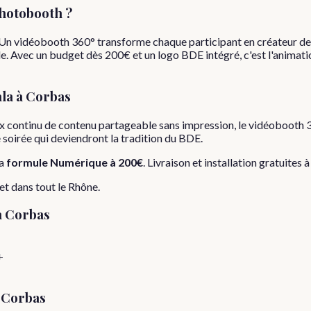
hotobooth ?
. Un vidéobooth 360° transforme chaque participant en créateur de 
e. Avec un budget dès 200€ et un logo BDE intégré, c'est l'animatio
ala
à
Corbas
x continu de contenu partageable sans impression, le vidéobooth 3
e soirée qui deviendront la tradition du BDE.
a
formule
Numérique
à
200€
. Livraison et installation gratuites 
et dans tout le
Rhône
.
à
Corbas
+
e
Corbas