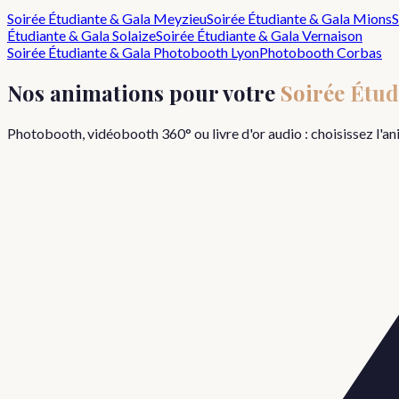
Soirée Étudiante & Gala
Meyzieu
Soirée Étudiante & Gala
Mions
S
Étudiante & Gala
Solaize
Soirée Étudiante & Gala
Vernaison
Soirée Étudiante & Gala
Photobooth Lyon
Photobooth
Corbas
Nos animations pour votre
Soirée Étud
Photobooth, vidéobooth 360° ou livre d'or audio : choisissez l'a