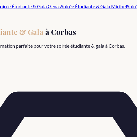
oirée Étudiante & Gala
Genas
Soirée Étudiante & Gala
Miribel
Soir
iante & Gala
à
Corbas
nimation parfaite pour votre
soirée étudiante & gala
à
Corbas
.