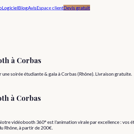
o
Logiciel
Blog
Avis
Espace client
Devis gratuit
oth à Corbas
 une soirée étudiante & gala à Corbas (Rhône). Livraison gratuite.
oth à
Corbas
Notre vidéobooth 360° est l'animation virale par excellence : vos 
u Rhône, à partir de 200€.