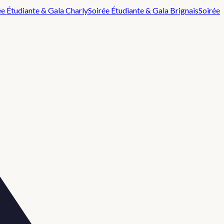
ée Étudiante & Gala
Charly
Soirée Étudiante & Gala
Brignais
Soirée