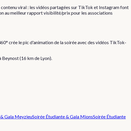
contenu viral : les vidéos partagées sur TikTok et Instagram font
n au meilleur rapport visibilité/prix pour les associations
60° crée le pic d'animation de la soirée avec des vidéos TikTok-
 à
Beynost
(
16
km de Lyon).
 & Gala
Meyzieu
Soirée Étudiante & Gala
Mions
Soirée Étudiante