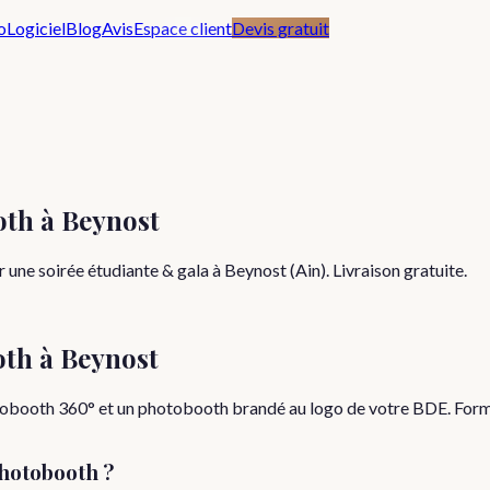
o
Logiciel
Blog
Avis
Espace client
Devis gratuit
oth à Beynost
une soirée étudiante & gala à Beynost (Ain). Livraison gratuite.
oth à
Beynost
déobooth 360° et un photobooth brandé au logo de votre BDE. Formu
hotobooth ?