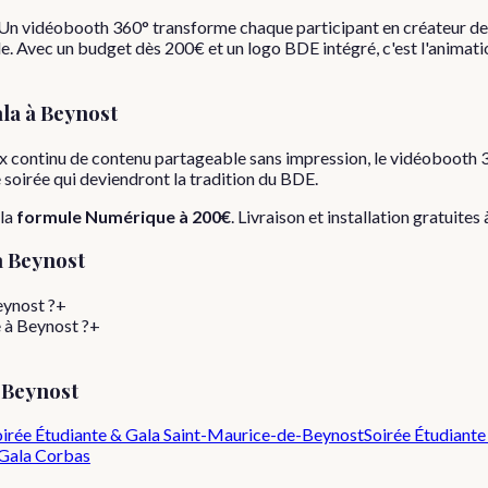
. Un vidéobooth 360° transforme chaque participant en créateur de 
e. Avec un budget dès 200€ et un logo BDE intégré, c'est l'animatio
ala
à
Beynost
x continu de contenu partageable sans impression, le vidéobooth 3
e soirée qui deviendront la tradition du BDE.
la
formule
Numérique
à
200€
. Livraison et installation gratuites
à
Beynost
eynost ?
+
e à Beynost ?
+
e
Beynost
irée Étudiante & Gala
Saint-Maurice-de-Beynost
Soirée Étudiante
 Gala
Corbas