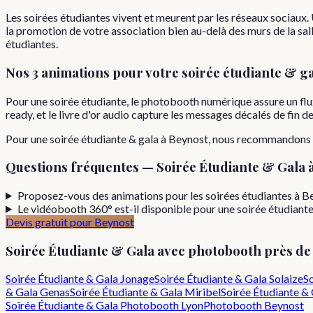
Les soirées étudiantes vivent et meurent par les réseaux sociaux
la promotion de votre association bien au-delà des murs de la sall
étudiantes.
Nos 3 animations pour votre
soirée étudiante & g
Pour une soirée étudiante, le photobooth numérique assure un flu
ready, et le livre d'or audio capture les messages décalés de fin d
Pour
une
soirée étudiante & gala
à
Beynost
, nous recommandons 
Questions fréquentes —
Soirée Étudiante & Gala
Proposez-vous des animations pour les soirées étudiantes à B
Le vidéobooth 360° est-il disponible pour une soirée étudiant
Devis gratuit pour
Beynost
Soirée Étudiante & Gala
avec photobooth près d
Soirée Étudiante & Gala
Jonage
Soirée Étudiante & Gala
Solaize
So
& Gala
Genas
Soirée Étudiante & Gala
Miribel
Soirée Étudiante &
Soirée Étudiante & Gala
Photobooth Lyon
Photobooth
Beynost