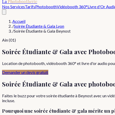
La
Photobootherie
Nos Services
Tarifs
Photobooth
Vidéobooth 360°
Livre d'Or Audi
Accueil
/
Soirée Étudiante & Gala Lyon
/
Soirée Étudiante & Gala Beynost
Ain (01)
Soirée Étudiante & Gala avec Photobo
Location de photobooth, vidéobooth 360° et livre d'or audio pour 
Demander un devis gratuit
Soirée Étudiante & Gala
avec photobo
Faites le buzz pour votre soirée étudiante à Beynost avec un vi
incluse.
Pourquoi
une
soirée étudiante & gala
mérite un p