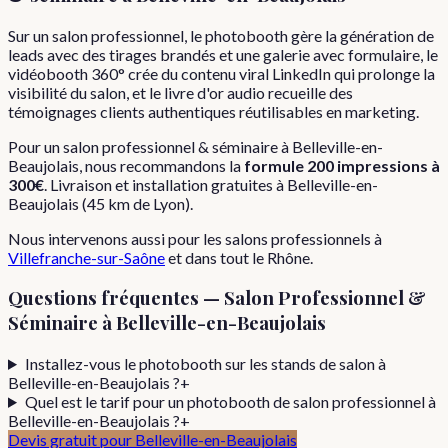
Sur un salon professionnel, le photobooth gère la génération de
leads avec des tirages brandés et une galerie avec formulaire, le
vidéobooth 360° crée du contenu viral LinkedIn qui prolonge la
visibilité du salon, et le livre d'or audio recueille des
témoignages clients authentiques réutilisables en marketing.
Pour
un
salon professionnel & séminaire
à
Belleville-en-
Beaujolais
, nous recommandons la
formule
200 impressions
à
300€
. Livraison et installation gratuites à
Belleville-en-
Beaujolais
(
45
km de Lyon).
Nous intervenons aussi pour les
salons professionnels
à
Villefranche-sur-Saône
et dans tout le
Rhône
.
Questions fréquentes —
Salon Professionnel &
Séminaire
à
Belleville-en-Beaujolais
Installez-vous le photobooth sur les stands de salon à
Belleville-en-Beaujolais ?
+
Quel est le tarif pour un photobooth de salon professionnel à
Belleville-en-Beaujolais ?
+
Devis gratuit pour
Belleville-en-Beaujolais