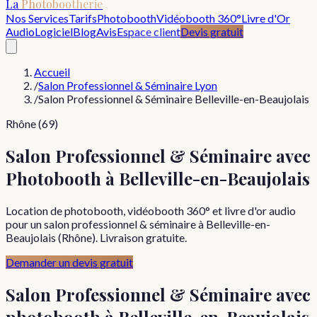
La
Photobootherie
Nos Services
Tarifs
Photobooth
Vidéobooth 360°
Livre d'Or
Audio
Logiciel
Blog
Avis
Espace client
Devis gratuit
Accueil
/
Salon Professionnel & Séminaire Lyon
/
Salon Professionnel & Séminaire Belleville-en-Beaujolais
Rhône (69)
Salon Professionnel & Séminaire avec
Photobooth à Belleville-en-Beaujolais
Location de photobooth, vidéobooth 360° et livre d'or audio
pour un salon professionnel & séminaire à Belleville-en-
Beaujolais (Rhône). Livraison gratuite.
Demander un devis gratuit
Salon Professionnel & Séminaire
avec
photobooth à
Belleville-en-Beaujolais