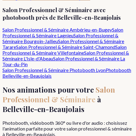
Salon Professionnel & Séminaire
avec
photobooth près de
Belleville-en-Beaujolais
Salon Professionnel & Séminaire
Ambérieu-en-Bugey
Salon
Professionnel & Séminaire
Lagnieu
Salon Professionnel &
Séminaire
Bourgoin-Jallieu
Salon Professionnel & Séminaire
Tarare
Salon Professionnel & Séminaire
Saint-Chamond
Salon
Professionnel & Séminaire
Villefontaine
Salon Professionnel &
Séminaire
L'Isle-d'Abeau
Salon Professionnel & Séminaire
La
Tour-du-Pin
Salon Professionnel & Séminaire
Photobooth Lyon
Photobooth
Belleville-en-Beaujolais
Nos animations pour votre
Salon
Professionnel & Séminaire
à
Belleville-en-Beaujolais
Photobooth, vidéobooth 360° ou livre d'or audio : choisissez
l'animation parfaite pour votre
salon professionnel & séminaire
à
Belleville-en-Beaujolais
.