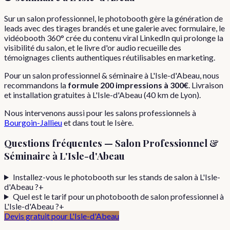
Sur un salon professionnel, le photobooth gère la génération de
leads avec des tirages brandés et une galerie avec formulaire, le
vidéobooth 360° crée du contenu viral LinkedIn qui prolonge la
visibilité du salon, et le livre d'or audio recueille des
témoignages clients authentiques réutilisables en marketing.
Pour
un
salon professionnel & séminaire
à
L'Isle-d'Abeau
, nous
recommandons la
formule
200 impressions
à
300€
. Livraison
et installation gratuites à
L'Isle-d'Abeau
(
40
km de Lyon).
Nous intervenons aussi pour les
salons professionnels
à
Bourgoin-Jallieu
et dans tout le
Isère
.
Questions fréquentes —
Salon Professionnel &
Séminaire
à
L'Isle-d'Abeau
Installez-vous le photobooth sur les stands de salon à L'Isle-
d'Abeau ?
+
Quel est le tarif pour un photobooth de salon professionnel à
L'Isle-d'Abeau ?
+
Devis gratuit pour
L'Isle-d'Abeau