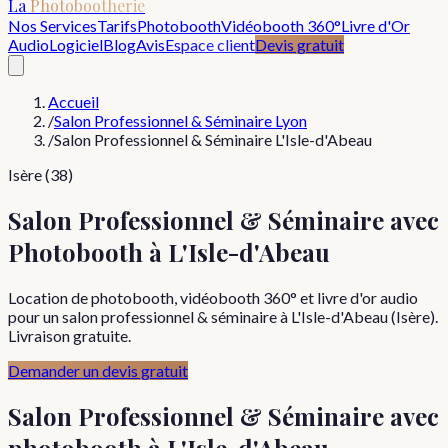
La
Photobootherie
Nos Services
Tarifs
Photobooth
Vidéobooth 360°
Livre d'Or
Audio
Logiciel
Blog
Avis
Espace client
Devis gratuit
Accueil
/
Salon Professionnel & Séminaire Lyon
/
Salon Professionnel & Séminaire L'Isle-d'Abeau
Isère (38)
Salon Professionnel & Séminaire avec
Photobooth à L'Isle-d'Abeau
Location de photobooth, vidéobooth 360° et livre d'or audio
pour un salon professionnel & séminaire à L'Isle-d'Abeau (Isère).
Livraison gratuite.
Demander un devis gratuit
Salon Professionnel & Séminaire
avec
photobooth à
L'Isle-d'Abeau