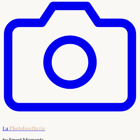
La
Photobootherie
by Smart Moments