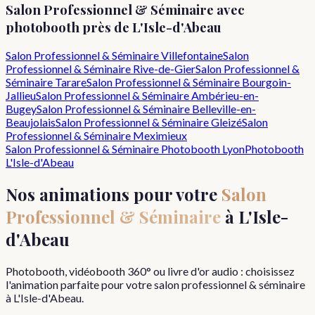
Salon Professionnel & Séminaire
avec
photobooth près de
L'Isle-d'Abeau
Salon Professionnel & Séminaire
Villefontaine
Salon
Professionnel & Séminaire
Rive-de-Gier
Salon Professionnel &
Séminaire
Tarare
Salon Professionnel & Séminaire
Bourgoin-
Jallieu
Salon Professionnel & Séminaire
Ambérieu-en-
Bugey
Salon Professionnel & Séminaire
Belleville-en-
Beaujolais
Salon Professionnel & Séminaire
Gleizé
Salon
Professionnel & Séminaire
Meximieux
Salon Professionnel & Séminaire
Photobooth Lyon
Photobooth
L'Isle-d'Abeau
Nos animations pour votre
Salon
Professionnel & Séminaire
à
L'Isle-
d'Abeau
Photobooth, vidéobooth 360° ou livre d'or audio : choisissez
l'animation parfaite pour votre
salon professionnel & séminaire
à
L'Isle-d'Abeau
.