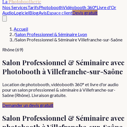
La
Photobootherie
Nos Services
Tarifs
Photobooth
Vidéobooth 360°
Livre d'Or
Audio
Logiciel
Blog
Avis
Espace client
Devis gratuit
Accueil
/
Salon Professionnel & Séminaire Lyon
/
Salon Professionnel & Séminaire Villefranche-sur-Saône
Rhône (69)
Salon Professionnel & Séminaire avec
Photobooth à Villefranche-sur-Saône
Location de photobooth, vidéobooth 360° et livre d'or audio
pour un salon professionnel & séminaire à Villefranche-sur-
Saône (Rhône). Livraison gratuite.
Demander un devis gratuit
Salon Professionnel & Séminaire
avec
photobooth à
Villefranche-sur-Saône