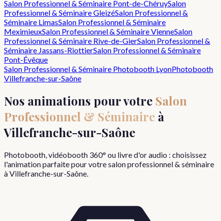
Salon Professionnel & Séminaire
Pont-de-Chéruy
Salon
Professionnel & Séminaire
Gleizé
Salon Professionnel &
Séminaire
Limas
Salon Professionnel & Séminaire
Meximieux
Salon Professionnel & Séminaire
Vienne
Salon
Professionnel & Séminaire
Rive-de-Gier
Salon Professionnel &
Séminaire
Jassans-Riottier
Salon Professionnel & Séminaire
Pont-Évêque
Salon Professionnel & Séminaire
Photobooth Lyon
Photobooth
Villefranche-sur-Saône
Nos animations pour votre
Salon
Professionnel & Séminaire
à
Villefranche-sur-Saône
Photobooth, vidéobooth 360° ou livre d'or audio : choisissez
l'animation parfaite pour votre
salon professionnel & séminaire
à
Villefranche-sur-Saône
.