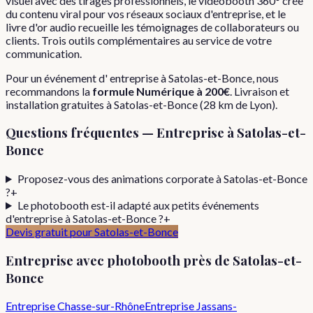
visuel avec des tirages professionnels, le vidéobooth 360° crée
du contenu viral pour vos réseaux sociaux d'entreprise, et le
livre d'or audio recueille les témoignages de collaborateurs ou
clients. Trois outils complémentaires au service de votre
communication.
Pour
un événement d'
entreprise
à
Satolas-et-Bonce
, nous
recommandons la
formule
Numérique
à
200€
. Livraison et
installation gratuites à
Satolas-et-Bonce
(
28
km de Lyon).
Questions fréquentes —
Entreprise
à
Satolas-et-
Bonce
Proposez-vous des animations corporate à Satolas-et-Bonce
?
+
Le photobooth est-il adapté aux petits événements
d'entreprise à Satolas-et-Bonce ?
+
Devis gratuit pour
Satolas-et-Bonce
Entreprise
avec photobooth près de
Satolas-et-
Bonce
Entreprise
Chasse-sur-Rhône
Entreprise
Jassans-