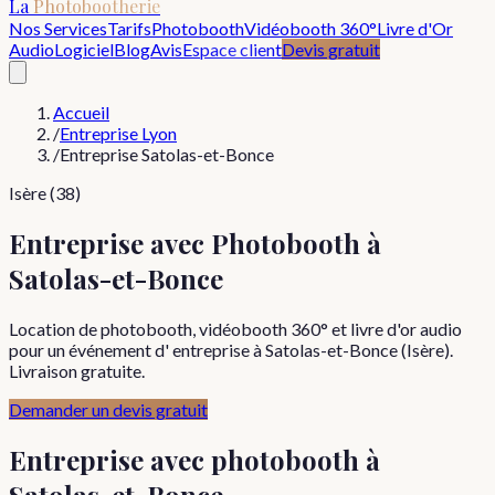
La
Photobootherie
Nos Services
Tarifs
Photobooth
Vidéobooth 360°
Livre d'Or
Audio
Logiciel
Blog
Avis
Espace client
Devis gratuit
Accueil
/
Entreprise Lyon
/
Entreprise Satolas-et-Bonce
Isère (38)
Entreprise avec Photobooth à
Satolas-et-Bonce
Location de photobooth, vidéobooth 360° et livre d'or audio
pour un événement d' entreprise à Satolas-et-Bonce (Isère).
Livraison gratuite.
Demander un devis gratuit
Entreprise
avec photobooth à
Satolas-et-Bonce