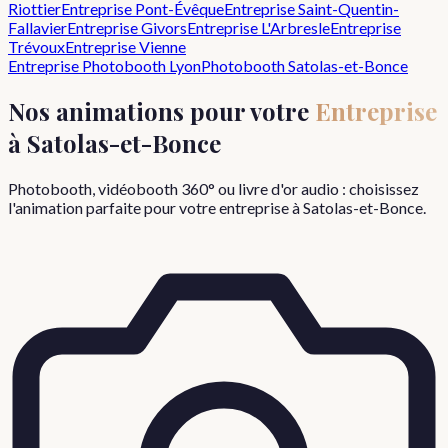
Riottier
Entreprise
Pont-Évêque
Entreprise
Saint-Quentin-
Fallavier
Entreprise
Givors
Entreprise
L'Arbresle
Entreprise
Trévoux
Entreprise
Vienne
Entreprise
Photobooth Lyon
Photobooth
Satolas-et-Bonce
Nos animations pour votre
Entreprise
à
Satolas-et-Bonce
Photobooth, vidéobooth 360° ou livre d'or audio : choisissez
l'animation parfaite pour votre
entreprise
à
Satolas-et-Bonce
.