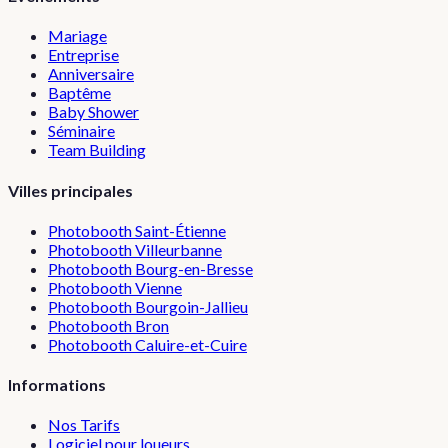
Mariage
Entreprise
Anniversaire
Baptême
Baby Shower
Séminaire
Team Building
Villes principales
Photobooth
Saint-Étienne
Photobooth
Villeurbanne
Photobooth
Bourg-en-Bresse
Photobooth
Vienne
Photobooth
Bourgoin-Jallieu
Photobooth
Bron
Photobooth
Caluire-et-Cuire
Informations
Nos Tarifs
Logiciel pour loueurs