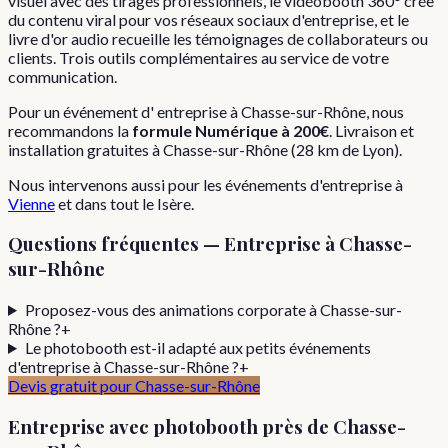
visuel avec des tirages professionnels, le vidéobooth 360° crée
du contenu viral pour vos réseaux sociaux d'entreprise, et le
livre d'or audio recueille les témoignages de collaborateurs ou
clients. Trois outils complémentaires au service de votre
communication.
Pour
un événement d'
entreprise
à
Chasse-sur-Rhône
, nous
recommandons la
formule
Numérique
à
200€
. Livraison et
installation gratuites à
Chasse-sur-Rhône
(
28
km de Lyon).
Nous intervenons aussi pour les
événements d'entreprise
à
Vienne
et dans tout le
Isère
.
Questions fréquentes —
Entreprise
à
Chasse-
sur-Rhône
Proposez-vous des animations corporate à Chasse-sur-
Rhône ?
+
Le photobooth est-il adapté aux petits événements
d'entreprise à Chasse-sur-Rhône ?
+
Devis gratuit pour
Chasse-sur-Rhône
Entreprise
avec photobooth près de
Chasse-