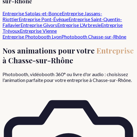
sur-Rhône
Entreprise
Satolas-et-Bonce
Entreprise
Jassans-
Riottier
Entreprise
Pont-Évêque
Entreprise
Saint-Quentin-
Fallavier
Entreprise
Givors
Entreprise
L'Arbresle
Entreprise
Trévoux
Entreprise
Vienne
Entreprise
Photobooth Lyon
Photobooth
Chasse-sur-Rhône
Nos animations pour votre
Entreprise
à
Chasse-sur-Rhône
Photobooth, vidéobooth 360° ou livre d'or audio : choisissez
l'animation parfaite pour votre
entreprise
à
Chasse-sur-Rhône
.