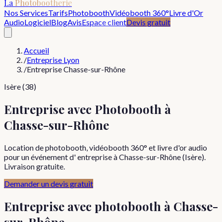
La
Photobootherie
Nos Services
Tarifs
Photobooth
Vidéobooth 360°
Livre d'Or
Audio
Logiciel
Blog
Avis
Espace client
Devis gratuit
Accueil
/
Entreprise Lyon
/
Entreprise Chasse-sur-Rhône
Isère (38)
Entreprise avec Photobooth à
Chasse-sur-Rhône
Location de photobooth, vidéobooth 360° et livre d'or audio
pour un événement d' entreprise à Chasse-sur-Rhône (Isère).
Livraison gratuite.
Demander un devis gratuit
Entreprise
avec photobooth à
Chasse-
sur-Rhône