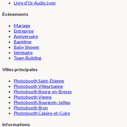
Livre d'Or Audio Lyon
Événements
Mariage
Entreprise
Anniversaire
Baptême
Baby Shower
Séminaire
Team Building
Villes principales
Photobooth
Saint-Étienne
Photobooth
Villeurbanne
Photobooth
Bourg-en-Bresse
Photobooth
Vienne
Photobooth
Bourgoin-Jallieu
Photobooth
Bron
Photobooth
Caluire-et-Cuire
Informations