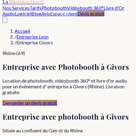
La
Photobootherie
Nos Services
Tarifs
Photobooth
Vidéobooth 360°
Livre d'Or
Audio
Logiciel
Blog
Avis
Espace client
Devis gratuit
Accueil
/
Entreprise Lyon
/
Entreprise Givors
Rhône (69)
Entreprise avec Photobooth à Givors
Location de photobooth, vidéobooth 360° et livre d'or audio
pour un événement d' entreprise à Givors (Rhône). Livraison
gratuite.
Demander un devis gratuit
Entreprise
avec photobooth à
Givors
Située au confluent du Gier et du Rhône