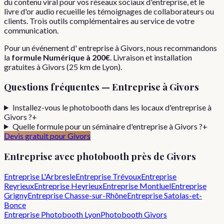
du contenu viral pour vos réseaux sociaux d'entreprise, et le
livre d'or audio recueille les témoignages de collaborateurs ou
clients. Trois outils complémentaires au service de votre
communication.
Pour
un événement d'
entreprise
à
Givors
, nous recommandons
la
formule
Numérique
à
200€
. Livraison et installation
gratuites à
Givors
(
25
km de Lyon).
Questions fréquentes —
Entreprise
à
Givors
Installez-vous le photobooth dans les locaux d'entreprise à
Givors ?
+
Quelle formule pour un séminaire d'entreprise à Givors ?
+
Devis gratuit pour
Givors
Entreprise
avec photobooth près de
Givors
Entreprise
L'Arbresle
Entreprise
Trévoux
Entreprise
Reyrieux
Entreprise
Heyrieux
Entreprise
Montluel
Entreprise
Grigny
Entreprise
Chasse-sur-Rhône
Entreprise
Satolas-et-
Bonce
Entreprise
Photobooth Lyon
Photobooth
Givors