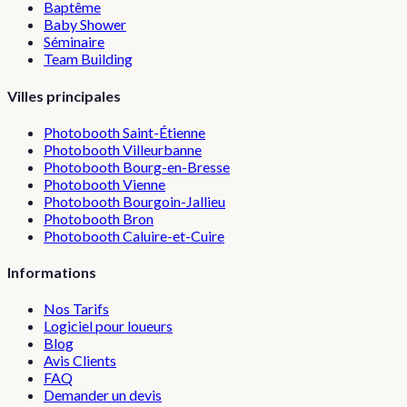
Baptême
Baby Shower
Séminaire
Team Building
Villes principales
Photobooth
Saint-Étienne
Photobooth
Villeurbanne
Photobooth
Bourg-en-Bresse
Photobooth
Vienne
Photobooth
Bourgoin-Jallieu
Photobooth
Bron
Photobooth
Caluire-et-Cuire
Informations
Nos Tarifs
Logiciel pour loueurs
Blog
Avis Clients
FAQ
Demander un devis