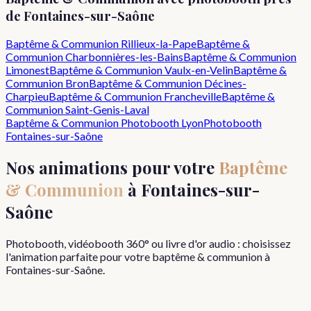
de
Fontaines-sur-Saône
Baptême & Communion
Rillieux-la-Pape
Baptême &
Communion
Charbonnières-les-Bains
Baptême & Communion
Limonest
Baptême & Communion
Vaulx-en-Velin
Baptême &
Communion
Bron
Baptême & Communion
Décines-
Charpieu
Baptême & Communion
Francheville
Baptême &
Communion
Saint-Genis-Laval
Baptême & Communion
Photobooth Lyon
Photobooth
Fontaines-sur-Saône
Nos animations pour votre
Baptême
& Communion
à
Fontaines-sur-
Saône
Photobooth, vidéobooth 360° ou livre d'or audio : choisissez
l'animation parfaite pour votre
baptême & communion
à
Fontaines-sur-Saône
.