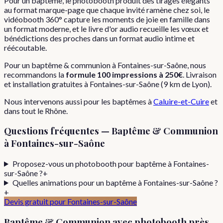
Pour un baptême, le photobooth produit des tirages élégants
au format marque-page que chaque invité ramène chez soi, le
vidéobooth 360° capture les moments de joie en famille dans
un format moderne, et le livre d'or audio recueille les vœux et
bénédictions des proches dans un format audio intime et
réécoutable.
Pour
un
baptême & communion
à
Fontaines-sur-Saône
, nous
recommandons la
formule
100 impressions
à
250€
. Livraison
et installation gratuites à
Fontaines-sur-Saône
(
9
km de Lyon).
Nous intervenons aussi pour les
baptêmes
à
Caluire-et-Cuire
et
dans tout le
Rhône
.
Questions fréquentes —
Baptême & Communion
à
Fontaines-sur-Saône
Proposez-vous un photobooth pour baptême à Fontaines-
sur-Saône ?
+
Quelles animations pour un baptême à Fontaines-sur-Saône ?
+
Devis gratuit pour
Fontaines-sur-Saône
Baptême & Communion
avec photobooth près