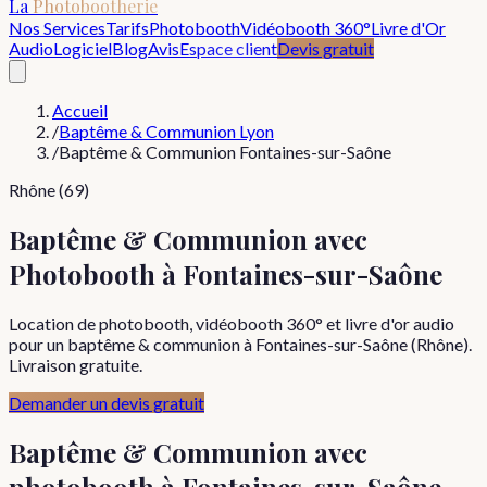
La
Photobootherie
Nos Services
Tarifs
Photobooth
Vidéobooth 360°
Livre d'Or
Audio
Logiciel
Blog
Avis
Espace client
Devis gratuit
Accueil
/
Baptême & Communion Lyon
/
Baptême & Communion Fontaines-sur-Saône
Rhône (69)
Baptême & Communion avec
Photobooth à Fontaines-sur-Saône
Location de photobooth, vidéobooth 360° et livre d'or audio
pour un baptême & communion à Fontaines-sur-Saône (Rhône).
Livraison gratuite.
Demander un devis gratuit
Baptême & Communion
avec
photobooth à
Fontaines-sur-Saône