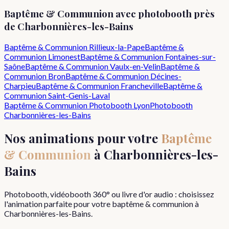
Baptême & Communion
avec photobooth près
de
Charbonnières-les-Bains
Baptême & Communion
Rillieux-la-Pape
Baptême &
Communion
Limonest
Baptême & Communion
Fontaines-sur-
Saône
Baptême & Communion
Vaulx-en-Velin
Baptême &
Communion
Bron
Baptême & Communion
Décines-
Charpieu
Baptême & Communion
Francheville
Baptême &
Communion
Saint-Genis-Laval
Baptême & Communion
Photobooth Lyon
Photobooth
Charbonnières-les-Bains
Nos animations pour votre
Baptême
& Communion
à
Charbonnières-les-
Bains
Photobooth, vidéobooth 360° ou livre d'or audio : choisissez
l'animation parfaite pour votre
baptême & communion
à
Charbonnières-les-Bains
.