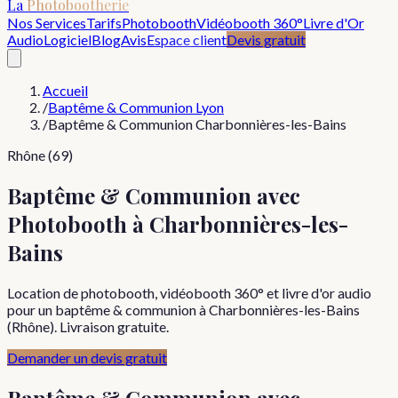
La
Photobootherie
Nos Services
Tarifs
Photobooth
Vidéobooth 360°
Livre d'Or
Audio
Logiciel
Blog
Avis
Espace client
Devis gratuit
Accueil
/
Baptême & Communion Lyon
/
Baptême & Communion Charbonnières-les-Bains
Rhône (69)
Baptême & Communion avec
Photobooth à Charbonnières-les-
Bains
Location de photobooth, vidéobooth 360° et livre d'or audio
pour un baptême & communion à Charbonnières-les-Bains
(Rhône). Livraison gratuite.
Demander un devis gratuit
Baptême & Communion
avec