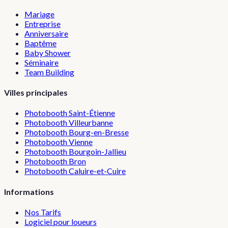
Mariage
Entreprise
Anniversaire
Baptême
Baby Shower
Séminaire
Team Building
Villes principales
Photobooth
Saint-Étienne
Photobooth
Villeurbanne
Photobooth
Bourg-en-Bresse
Photobooth
Vienne
Photobooth
Bourgoin-Jallieu
Photobooth
Bron
Photobooth
Caluire-et-Cuire
Informations
Nos Tarifs
Logiciel pour loueurs