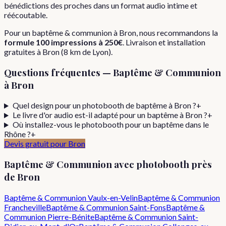
bénédictions des proches dans un format audio intime et
réécoutable.
Pour
un
baptême & communion
à
Bron
, nous recommandons la
formule
100 impressions
à
250€
. Livraison et installation
gratuites à
Bron
(
8
km de Lyon).
Questions fréquentes —
Baptême & Communion
à
Bron
Quel design pour un photobooth de baptême à Bron ?
+
Le livre d'or audio est-il adapté pour un baptême à Bron ?
+
Où installez-vous le photobooth pour un baptême dans le
Rhône ?
+
Devis gratuit pour
Bron
Baptême & Communion
avec photobooth près
de
Bron
Baptême & Communion
Vaulx-en-Velin
Baptême & Communion
Francheville
Baptême & Communion
Saint-Fons
Baptême &
Communion
Pierre-Bénite
Baptême & Communion
Saint-