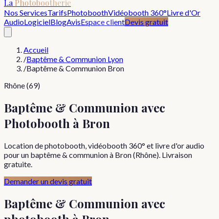
La
Photobootherie
Nos Services
Tarifs
Photobooth
Vidéobooth 360°
Livre d'Or
Audio
Logiciel
Blog
Avis
Espace client
Devis gratuit
Accueil
/
Baptême & Communion Lyon
/
Baptême & Communion Bron
Rhône (69)
Baptême & Communion avec
Photobooth à Bron
Location de photobooth, vidéobooth 360° et livre d'or audio
pour un baptême & communion à Bron (Rhône). Livraison
gratuite.
Demander un devis gratuit
Baptême & Communion
avec
photobooth à
Bron