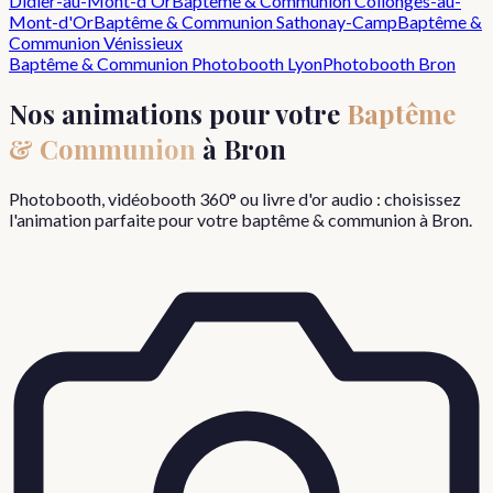
Didier-au-Mont-d'Or
Baptême & Communion
Collonges-au-
Mont-d'Or
Baptême & Communion
Sathonay-Camp
Baptême &
Communion
Vénissieux
Baptême & Communion
Photobooth Lyon
Photobooth
Bron
Nos animations pour votre
Baptême
& Communion
à
Bron
Photobooth, vidéobooth 360° ou livre d'or audio : choisissez
l'animation parfaite pour votre
baptême & communion
à
Bron
.