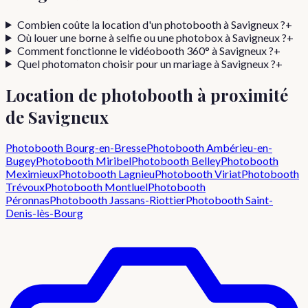
Combien coûte la location d'un photobooth à
Savigneux
?
+
Où louer une borne à selfie ou une photobox à
Savigneux
?
+
Comment fonctionne le vidéobooth 360° à
Savigneux
?
+
Quel photomaton choisir pour un mariage à
Savigneux
?
+
Location de photobooth à proximité
de
Savigneux
Photobooth
Bourg-en-Bresse
Photobooth
Ambérieu-en-
Bugey
Photobooth
Miribel
Photobooth
Belley
Photobooth
Meximieux
Photobooth
Lagnieu
Photobooth
Viriat
Photobooth
Trévoux
Photobooth
Montluel
Photobooth
Péronnas
Photobooth
Jassans-Riottier
Photobooth
Saint-
Denis-lès-Bourg