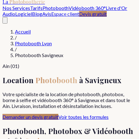
La
Photobootherie
Nos Services
Tarifs
Photobooth
Vidéobooth 360°
Livre d'Or
Audio
Logiciel
Blog
Avis
Espace client
Devis gratuit
Accueil
/
Photobooth Lyon
/
Photobooth
Savigneux
Ain
(
01
)
Location
Photobooth
à
Savigneux
Votre spécialiste de la location de photobooth, photobox,
borne à selfie et vidéobooth 360° à
Savigneux
et dans tout le
Ain
. Livraison, installation et désinstallation incluses.
Demander un devis gratuit
Voir toutes les formules
Photobooth, Photobox & Vidéobooth