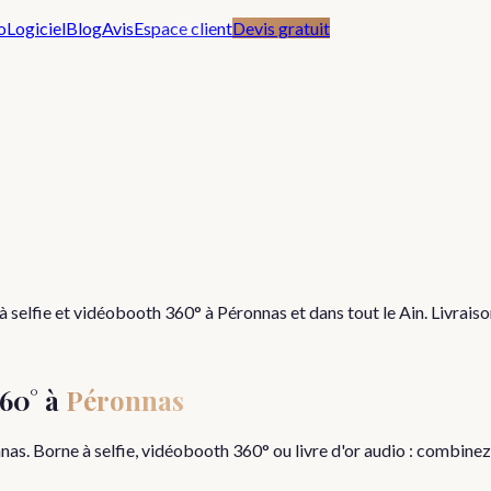
o
Logiciel
Blog
Avis
Espace client
Devis gratuit
à selfie et vidéobooth 360° à
Péronnas
et dans tout le
Ain
. Livrais
60° à
Péronnas
nas
. Borne à selfie, vidéobooth 360° ou livre d'or audio : combine