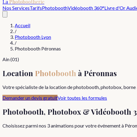
La
Photobootherie
Nos Services
Tarifs
Photobooth
Vidéobooth 360°
Livre d'Or Audi
Accueil
/
Photobooth Lyon
/
Photobooth
Péronnas
Ain
(
01
)
Location
Photobooth
à
Péronnas
Votre spécialiste de la location de photobooth, photobox, borne 
Demander un devis gratuit
Voir toutes les formules
Photobooth, Photobox & Vidéobooth 3
Choisissez parmi nos 3 animations pour votre événement à
Péron