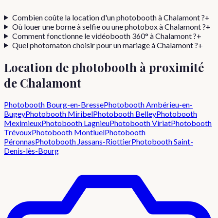
Combien coûte la location d'un photobooth à
Chalamont
?
+
Où louer une borne à selfie ou une photobox à
Chalamont
?
+
Comment fonctionne le vidéobooth 360° à
Chalamont
?
+
Quel photomaton choisir pour un mariage à
Chalamont
?
+
Location de photobooth à proximité
de
Chalamont
Photobooth
Bourg-en-Bresse
Photobooth
Ambérieu-en-
Bugey
Photobooth
Miribel
Photobooth
Belley
Photobooth
Meximieux
Photobooth
Lagnieu
Photobooth
Viriat
Photobooth
Trévoux
Photobooth
Montluel
Photobooth
Péronnas
Photobooth
Jassans-Riottier
Photobooth
Saint-
Denis-lès-Bourg