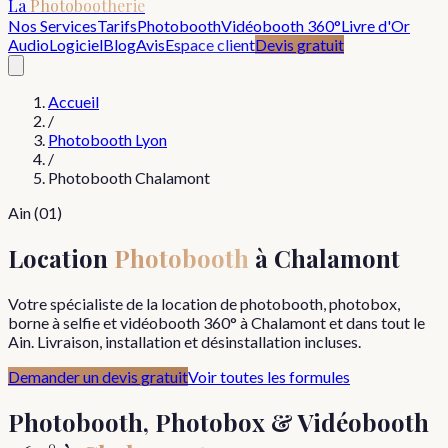
La
Photobootherie
Nos Services
Tarifs
Photobooth
Vidéobooth 360°
Livre d'Or
Audio
Logiciel
Blog
Avis
Espace client
Devis gratuit
Accueil
/
Photobooth Lyon
/
Photobooth
Chalamont
Ain
(
01
)
Location
Photobooth
à
Chalamont
Votre spécialiste de la location de photobooth, photobox,
borne à selfie et vidéobooth 360° à
Chalamont
et dans tout le
Ain
. Livraison, installation et désinstallation incluses.
Demander un devis gratuit
Voir toutes les formules
Photobooth, Photobox & Vidéobooth