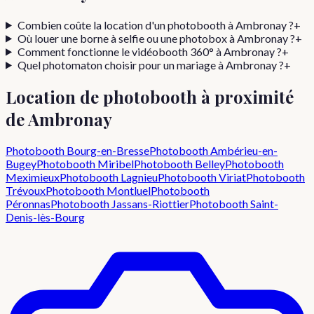
Combien coûte la location d'un photobooth à
Ambronay
?
+
Où louer une borne à selfie ou une photobox à
Ambronay
?
+
Comment fonctionne le vidéobooth 360° à
Ambronay
?
+
Quel photomaton choisir pour un mariage à
Ambronay
?
+
Location de photobooth à proximité
de
Ambronay
Photobooth
Bourg-en-Bresse
Photobooth
Ambérieu-en-
Bugey
Photobooth
Miribel
Photobooth
Belley
Photobooth
Meximieux
Photobooth
Lagnieu
Photobooth
Viriat
Photobooth
Trévoux
Photobooth
Montluel
Photobooth
Péronnas
Photobooth
Jassans-Riottier
Photobooth
Saint-
Denis-lès-Bourg