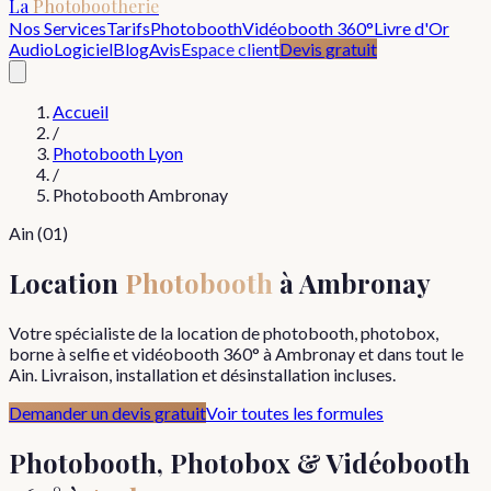
La
Photobootherie
Nos Services
Tarifs
Photobooth
Vidéobooth 360°
Livre d'Or
Audio
Logiciel
Blog
Avis
Espace client
Devis gratuit
Accueil
/
Photobooth Lyon
/
Photobooth
Ambronay
Ain
(
01
)
Location
Photobooth
à
Ambronay
Votre spécialiste de la location de photobooth, photobox,
borne à selfie et vidéobooth 360° à
Ambronay
et dans tout le
Ain
. Livraison, installation et désinstallation incluses.
Demander un devis gratuit
Voir toutes les formules
Photobooth, Photobox & Vidéobooth