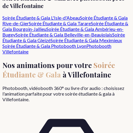
de
Villefontaine
Soirée Étudiante & Gala
L'Isle-d'Abeau
Soirée Étudiante & Gala
Rive-de-Gier
Soirée Étudiante & Gala
Tarare
Soirée Étudiante &
Gala
Bourgoin-Jallieu
Soirée Étudiante & Gala
Ambérieu-en-
Bugey
Soirée Étudiante & Gala
Belleville-en-Beaujolais
Soirée
Étudiante & Gala
Gleizé
Soirée Étudiante & Gala
Meximieux
Soirée Étudiante & Gala
Photobooth Lyon
Photobooth
Villefontaine
Nos animations pour votre
Soirée
Étudiante & Gala
à
Villefontaine
Photobooth, vidéobooth 360° ou livre d'or audio : choisissez
l'animation parfaite pour votre
soirée étudiante & gala
à
Villefontaine
.