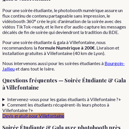
Pour une soirée étudiante, le photobooth numérique assure un
flux continu de contenu partageable sans impression, le
vidéobooth 360° crée le pic d'animation de la soirée avec des
vidéos TikTok-ready, et le livre d'or audio capture les messages
décalés de fin de soirée qui deviendront la tradition du BDE.
Pour
une
soirée étudiante & gala
à
Villefontaine
, nous
recommandons la
formule
Numérique
à
200€
. Livraison et
installation gratuites à
Villefontaine
(
40
km de Lyon).
Nous intervenons aussi pour les
soirées étudiantes
à
Bourgoin-
Jallieu
et dans tout le
Isère
.
Questions fréquentes —
Soirée Étudiante & Gala
à
Villefontaine
Intervenez-vous pour les galas étudiants à Villefontaine ?
+
Comment les étudiants récupèrent-ils leurs photos à
Villefontaine ?
+
Devis gratuit pour
Villefontaine
Soirée Étudiante & Gala
avec photobooth près