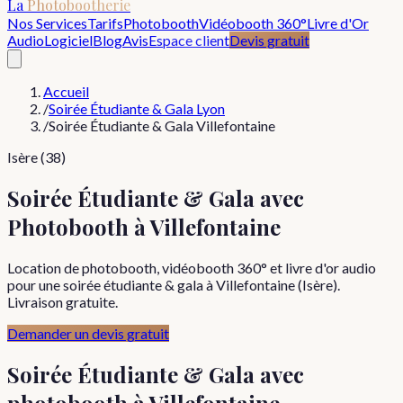
La
Photobootherie
Nos Services
Tarifs
Photobooth
Vidéobooth 360°
Livre d'Or
Audio
Logiciel
Blog
Avis
Espace client
Devis gratuit
Accueil
/
Soirée Étudiante & Gala Lyon
/
Soirée Étudiante & Gala Villefontaine
Isère (38)
Soirée Étudiante & Gala avec
Photobooth à Villefontaine
Location de photobooth, vidéobooth 360° et livre d'or audio
pour une soirée étudiante & gala à Villefontaine (Isère).
Livraison gratuite.
Demander un devis gratuit
Soirée Étudiante & Gala
avec
photobooth à
Villefontaine