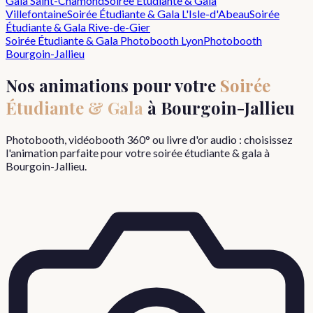
Gala
Saint-Chamond
Soirée Étudiante & Gala
Villefontaine
Soirée Étudiante & Gala
L'Isle-d'Abeau
Soirée
Étudiante & Gala
Rive-de-Gier
Soirée Étudiante & Gala
Photobooth Lyon
Photobooth
Bourgoin-Jallieu
Nos animations pour votre
Soirée
Étudiante & Gala
à
Bourgoin-Jallieu
Photobooth, vidéobooth 360° ou livre d'or audio : choisissez
l'animation parfaite pour votre
soirée étudiante & gala
à
Bourgoin-Jallieu
.