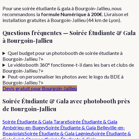
Pour
une
soirée étudiante & gala
à
Bourgoin-Jallieu
, nous
recommandons la
formule
Numérique
à
200€
. Livraison et
installation gratuites à
Bourgoin-Jallieu
(
44
km de Lyon).
Questions fréquentes —
Soirée Étudiante & Gala
à
Bourgoin-Jallieu
Quel budget pour un photobooth de soirée étudiante à
Bourgoin-Jallieu ?
+
Le vidéobooth 360° fonctionne-t-il dans les bars et clubs de
Bourgoin-Jallieu ?
+
Peut-on personnaliser les photos avec le logo du BDE à
Bourgoin-Jallieu ?
+
Devis gratuit pour
Bourgoin-Jallieu
Soirée Étudiante & Gala
avec photobooth près
de
Bourgoin-Jallieu
Soirée Étudiante & Gala
Tarare
Soirée Étudiante & Gala
Ambérieu-en-Bugey
Soirée Étudiante & Gala
Belleville-en-
Beaujolais
Soirée Étudiante & Gala
Lagnieu
Soirée Étudiante &