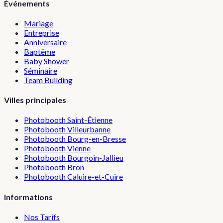
Événements
Mariage
Entreprise
Anniversaire
Baptême
Baby Shower
Séminaire
Team Building
Villes principales
Photobooth
Saint-Étienne
Photobooth
Villeurbanne
Photobooth
Bourg-en-Bresse
Photobooth
Vienne
Photobooth
Bourgoin-Jallieu
Photobooth
Bron
Photobooth
Caluire-et-Cuire
Informations
Nos Tarifs