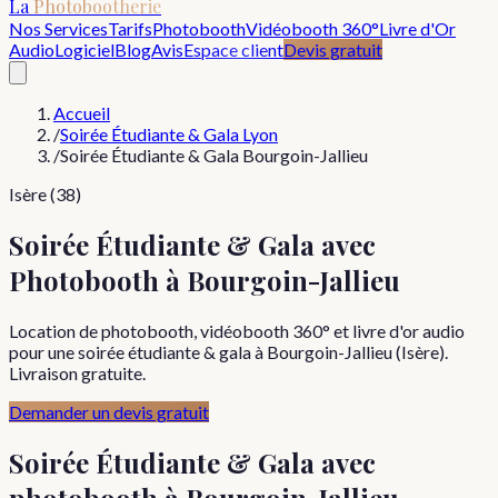
La
Photobootherie
Nos Services
Tarifs
Photobooth
Vidéobooth 360°
Livre d'Or
Audio
Logiciel
Blog
Avis
Espace client
Devis gratuit
Accueil
/
Soirée Étudiante & Gala Lyon
/
Soirée Étudiante & Gala Bourgoin-Jallieu
Isère (38)
Soirée Étudiante & Gala avec
Photobooth à Bourgoin-Jallieu
Location de photobooth, vidéobooth 360° et livre d'or audio
pour une soirée étudiante & gala à Bourgoin-Jallieu (Isère).
Livraison gratuite.
Demander un devis gratuit
Soirée Étudiante & Gala
avec
photobooth à
Bourgoin-Jallieu