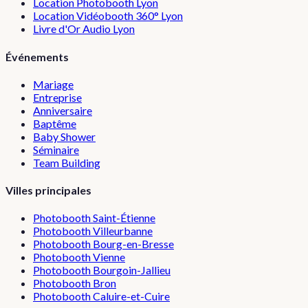
Location Photobooth Lyon
Location Vidéobooth 360° Lyon
Livre d'Or Audio Lyon
Événements
Mariage
Entreprise
Anniversaire
Baptême
Baby Shower
Séminaire
Team Building
Villes principales
Photobooth
Saint-Étienne
Photobooth
Villeurbanne
Photobooth
Bourg-en-Bresse
Photobooth
Vienne
Photobooth
Bourgoin-Jallieu
Photobooth
Bron
Photobooth
Caluire-et-Cuire