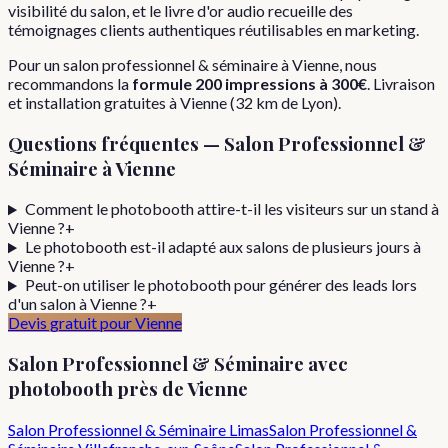
visibilité du salon, et le livre d'or audio recueille des
témoignages clients authentiques réutilisables en marketing.
Pour
un
salon professionnel & séminaire
à
Vienne
, nous
recommandons la
formule
200 impressions
à
300€
. Livraison
et installation gratuites à
Vienne
(
32
km de Lyon).
Questions fréquentes —
Salon Professionnel &
Séminaire
à
Vienne
Comment le photobooth attire-t-il les visiteurs sur un stand à
Vienne ?
+
Le photobooth est-il adapté aux salons de plusieurs jours à
Vienne ?
+
Peut-on utiliser le photobooth pour générer des leads lors
d'un salon à Vienne ?
+
Devis gratuit pour
Vienne
Salon Professionnel & Séminaire
avec
photobooth près de
Vienne
Salon Professionnel & Séminaire
Limas
Salon Professionnel &