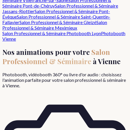
Séminaire
Villefranche-sur-Saône
Salon Professionnel &
Séminaire
Pont-de-Chéruy
Salon Professionnel & Séminaire
Jassans-Riottier
Salon Professionnel & Séminaire
Pont-
Évêque
Salon Professionnel & Séminaire
Saint-Quentin-
Fallavier
Salon Professionnel & Séminaire
Gleizé
Salon
Professionnel & Séminaire
Meximieux
Salon Professionnel & Séminaire
Photobooth Lyon
Photobooth
Vienne
Nos animations pour votre
Salon
Professionnel & Séminaire
à
Vienne
Photobooth, vidéobooth 360° ou livre d'or audio : choisissez
l'animation parfaite pour votre
salon professionnel & séminaire
à
Vienne
.