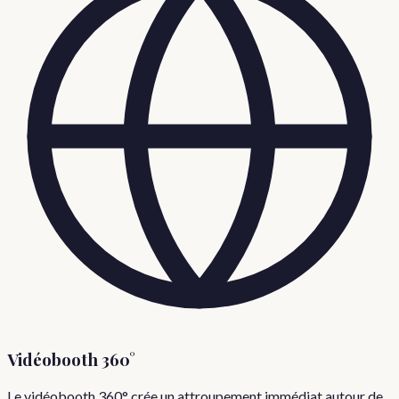
Vidéobooth 360°
Le vidéobooth 360° crée un attroupement immédiat autour de