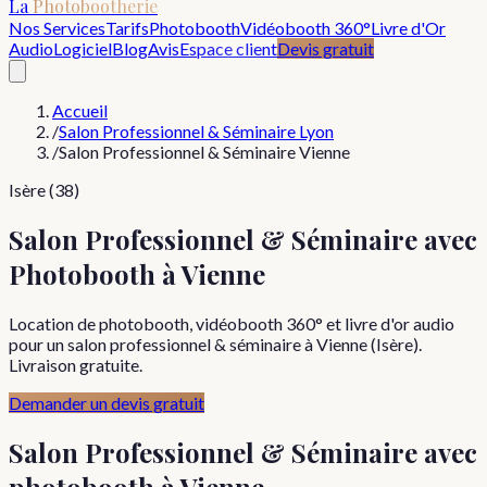
La
Photobootherie
Nos Services
Tarifs
Photobooth
Vidéobooth 360°
Livre d'Or
Audio
Logiciel
Blog
Avis
Espace client
Devis gratuit
Accueil
/
Salon Professionnel & Séminaire Lyon
/
Salon Professionnel & Séminaire Vienne
Isère (38)
Salon Professionnel & Séminaire avec
Photobooth à Vienne
Location de photobooth, vidéobooth 360° et livre d'or audio
pour un salon professionnel & séminaire à Vienne (Isère).
Livraison gratuite.
Demander un devis gratuit
Salon Professionnel & Séminaire
avec
photobooth à
Vienne