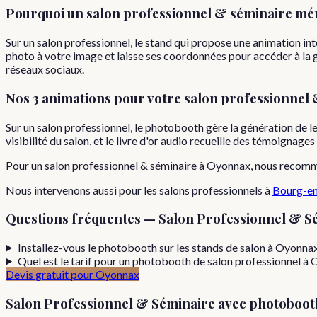
Pourquoi
un
salon professionnel & séminaire
mér
Sur un salon professionnel, le stand qui propose une animation inte
photo à votre image et laisse ses coordonnées pour accéder à la ga
réseaux sociaux.
Nos 3 animations pour votre
salon professionnel 
Sur un salon professionnel, le photobooth gère la génération de l
visibilité du salon, et le livre d'or audio recueille des témoignage
Pour
un
salon professionnel & séminaire
à
Oyonnax
, nous recom
Nous intervenons aussi pour les
salons professionnels
à
Bourg-en
Questions fréquentes —
Salon Professionnel & S
Installez-vous le photobooth sur les stands de salon à Oyonnax
Quel est le tarif pour un photobooth de salon professionnel à
Devis gratuit pour
Oyonnax
Salon Professionnel & Séminaire
avec photoboot