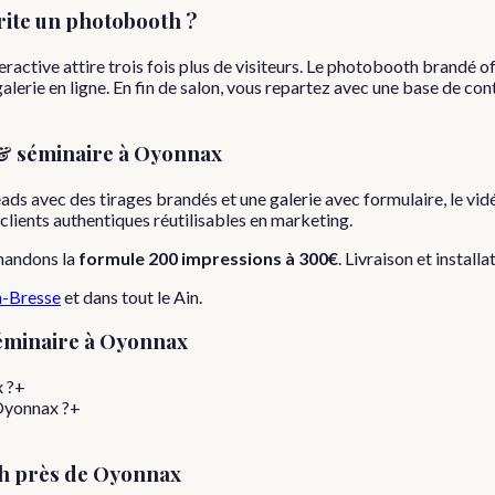
ite un photobooth ?
ractive attire trois fois plus de visiteurs. Le photobooth brandé off
lerie en ligne. En fin de salon, vous repartez avec une base de con
& séminaire
à
Oyonnax
eads avec des tirages brandés et une galerie avec formulaire, le vi
s clients authentiques réutilisables en marketing.
mandons la
formule
200 impressions
à
300€
. Livraison et install
-Bresse
et dans tout le
Ain
.
éminaire
à
Oyonnax
 ?
+
 Oyonnax ?
+
h près de
Oyonnax