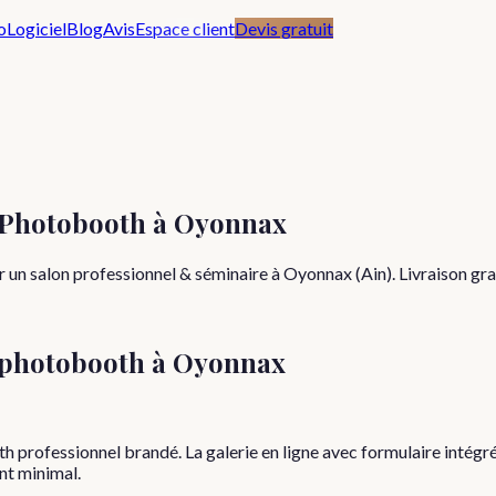
o
Logiciel
Blog
Avis
Espace client
Devis gratuit
c Photobooth à Oyonnax
 un salon professionnel & séminaire à Oyonnax (Ain). Livraison gra
 photobooth à
Oyonnax
h professionnel brandé. La galerie en ligne avec formulaire intégr
nt minimal.