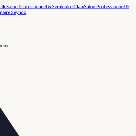
ille
Salon Professionnel & Séminaire
Claix
Salon Professionnel &
naire
Seynod
nnax
.