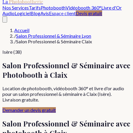
La
Photobootherie
Nos Services
Tarifs
Photobooth
Vidéobooth 360°
Livre d'Or
Audio
Logiciel
Blog
Avis
Espace client
Devis gratuit
Accueil
/
Salon Professionnel & Séminaire Lyon
/
Salon Professionnel & Séminaire Claix
Isère (38)
Salon Professionnel & Séminaire avec
Photobooth à Claix
Location de photobooth, vidéobooth 360° et livre d'or audio
pour un salon professionnel & séminaire à Claix (Isère).
Livraison gratuite.
Demander un devis gratuit
Salon Professionnel & Séminaire
avec
photobooth à
Claix