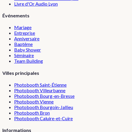
Livre d'Or Audio Lyon
Événements
Mariage
Entreprise
Anniversaire
Baptême
Baby Shower
Séminaire
Team Building
Villes principales
Photobooth
Saint-Étienne
Photobooth
Villeurbanne
Photobooth
Bourg-en-Bresse
Photobooth
Vienne
Photobooth
Bourgoin-Jallieu
Photobooth
Bron
Photobooth
Caluire-et-Cuire
Informations