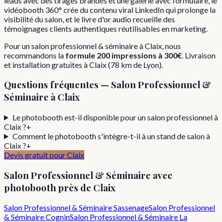
leads avec des tirages brandés et une galerie avec formulaire, le
vidéobooth 360° crée du contenu viral LinkedIn qui prolonge la
visibilité du salon, et le livre d'or audio recueille des
témoignages clients authentiques réutilisables en marketing.
Pour
un
salon professionnel & séminaire
à
Claix
, nous
recommandons la
formule
200 impressions
à
300€
. Livraison
et installation gratuites à
Claix
(
78
km de Lyon).
Questions fréquentes —
Salon Professionnel &
Séminaire
à
Claix
Le photobooth est-il disponible pour un salon professionnel à
Claix ?
+
Comment le photobooth s'intègre-t-il à un stand de salon à
Claix ?
+
Devis gratuit pour
Claix
Salon Professionnel & Séminaire
avec
photobooth près de
Claix
Salon Professionnel & Séminaire
Sassenage
Salon Professionnel
& Séminaire
Cognin
Salon Professionnel & Séminaire
La