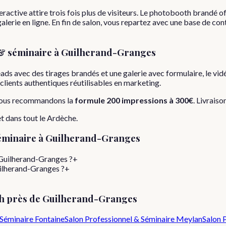
ractive attire trois fois plus de visiteurs. Le photobooth brandé off
lerie en ligne. En fin de salon, vous repartez avec une base de con
& séminaire
à
Guilherand-Granges
eads avec des tirages brandés et une galerie avec formulaire, le vi
s clients authentiques réutilisables en marketing.
nous recommandons la
formule
200 impressions
à
300€
. Livraiso
et dans tout le
Ardèche
.
éminaire
à
Guilherand-Granges
 Guilherand-Granges ?
+
uilherand-Granges ?
+
h près de
Guilherand-Granges
 Séminaire
Fontaine
Salon Professionnel & Séminaire
Meylan
Salon 