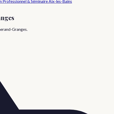
n Professionnel & Séminaire
Aix-les-Bains
anges
herand-Granges
.