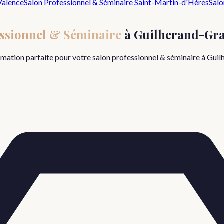
Valence
Salon Professionnel & Séminaire
Saint-Martin-d'Hères
Salo
essionnel & Séminaire
à
Guilherand-Gr
nimation parfaite pour votre
salon professionnel & séminaire
à
Guil