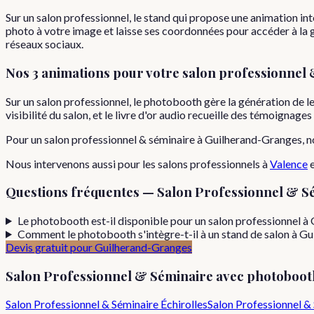
Sur un salon professionnel, le stand qui propose une animation inte
photo à votre image et laisse ses coordonnées pour accéder à la ga
réseaux sociaux.
Nos 3 animations pour votre
salon professionnel 
Sur un salon professionnel, le photobooth gère la génération de l
visibilité du salon, et le livre d'or audio recueille des témoignage
Pour
un
salon professionnel & séminaire
à
Guilherand-Granges
, 
Nous intervenons aussi pour les
salons professionnels
à
Valence
Questions fréquentes —
Salon Professionnel & S
Le photobooth est-il disponible pour un salon professionnel à
Comment le photobooth s'intègre-t-il à un stand de salon à G
Devis gratuit pour
Guilherand-Granges
Salon Professionnel & Séminaire
avec photoboot
Salon Professionnel & Séminaire
Échirolles
Salon Professionnel &