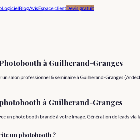
o
Logiciel
Blog
Avis
Espace client
Devis gratuit
c Photobooth à Guilherand-Granges
 un salon professionnel & séminaire à Guilherand-Granges (Ardèche
 photobooth à
Guilherand-Granges
 un photobooth brandé à votre image. Génération de leads via la gal
ite un photobooth ?