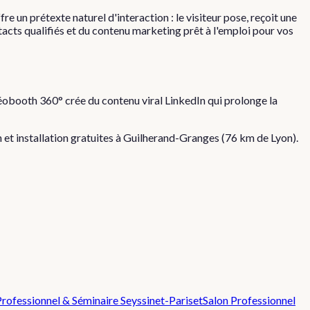
re un prétexte naturel d'interaction : le visiteur pose, reçoit une
tacts qualifiés et du contenu marketing prêt à l'emploi pour vos
déobooth 360° crée du contenu viral LinkedIn qui prolonge la
n et installation gratuites à
Guilherand-Granges
(
76
km de Lyon).
Professionnel & Séminaire
Seyssinet-Pariset
Salon Professionnel