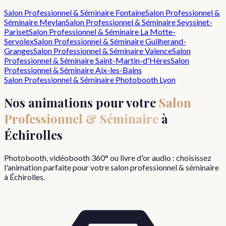
Salon Professionnel & Séminaire
Fontaine
Salon Professionnel &
Séminaire
Meylan
Salon Professionnel & Séminaire
Seyssinet-
Pariset
Salon Professionnel & Séminaire
La Motte-
Servolex
Salon Professionnel & Séminaire
Guilherand-
Granges
Salon Professionnel & Séminaire
Valence
Salon
Professionnel & Séminaire
Saint-Martin-d'Hères
Salon
Professionnel & Séminaire
Aix-les-Bains
Salon Professionnel & Séminaire
Photobooth Lyon
Nos animations pour votre
Salon
Professionnel & Séminaire
à
Échirolles
Photobooth, vidéobooth 360° ou livre d'or audio : choisissez
l'animation parfaite pour votre
salon professionnel & séminaire
à
Échirolles
.