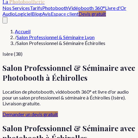
La
Photobootherie
Nos Services
Tarifs
Photobooth
Vidéobooth 360°
Livre d'Or
Audio
Logiciel
Blog
Avis
Espace client
Devis gratuit
Accueil
/
Salon Professionnel & Séminaire Lyon
/
Salon Professionnel & Séminaire Échirolles
Isère (38)
Salon Professionnel & Séminaire avec
Photobooth à Échirolles
Location de photobooth, vidéobooth 360° et livre d'or audio
pour un salon professionnel & séminaire à Échirolles (Isère).
Livraison gratuite.
Demander un devis gratuit
Salon Professionnel & Séminaire
avec
photobooth à
Échirolles