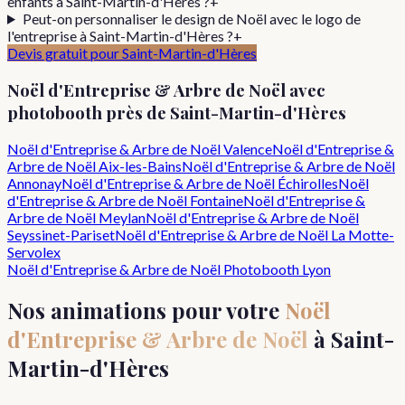
enfants à Saint-Martin-d'Hères ?
+
Peut-on personnaliser le design de Noël avec le logo de
l'entreprise à Saint-Martin-d'Hères ?
+
Devis gratuit pour
Saint-Martin-d'Hères
Noël d'Entreprise & Arbre de Noël
avec
photobooth près de
Saint-Martin-d'Hères
Noël d'Entreprise & Arbre de Noël
Valence
Noël d'Entreprise &
Arbre de Noël
Aix-les-Bains
Noël d'Entreprise & Arbre de Noël
Annonay
Noël d'Entreprise & Arbre de Noël
Échirolles
Noël
d'Entreprise & Arbre de Noël
Fontaine
Noël d'Entreprise &
Arbre de Noël
Meylan
Noël d'Entreprise & Arbre de Noël
Seyssinet-Pariset
Noël d'Entreprise & Arbre de Noël
La Motte-
Servolex
Noël d'Entreprise & Arbre de Noël
Photobooth Lyon
Nos animations pour votre
Noël
d'Entreprise & Arbre de Noël
à
Saint-
Martin-d'Hères