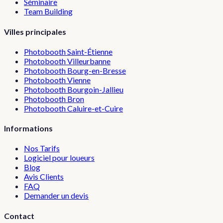
Séminaire
Team Building
Villes principales
Photobooth
Saint-Étienne
Photobooth
Villeurbanne
Photobooth
Bourg-en-Bresse
Photobooth
Vienne
Photobooth
Bourgoin-Jallieu
Photobooth
Bron
Photobooth
Caluire-et-Cuire
Informations
Nos Tarifs
Logiciel pour loueurs
Blog
Avis Clients
FAQ
Demander un devis
Contact