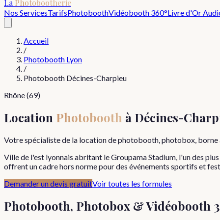
La
Photobootherie
Nos Services
Tarifs
Photobooth
Vidéobooth 360°
Livre d'Or Audi
Accueil
/
Photobooth Lyon
/
Photobooth
Décines-Charpieu
Rhône
(
69
)
Location
Photobooth
à
Décines-Charp
Votre spécialiste de la location de photobooth, photobox, borne 
Ville de l'est lyonnais abritant le Groupama Stadium, l'un des p
offrent un cadre hors norme pour des événements sportifs et fest
Demander un devis gratuit
Voir toutes les formules
Photobooth, Photobox & Vidéobooth 3