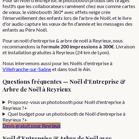
Pour un Noël d'entreprise, le photobooth produit des tirages
festifs que les collaborateurs ramènent chez eux comme cartes
de vœux, le vidéobooth 360° avec effets neige crée
l'émerveillement des enfants lors de l'arbre de Noël, et le livre
d'or audio capture les vœux de fin d'année et les messages des
enfants au Père Noël.
Pour
un
noël d'entreprise & arbre de noël
à
Reyrieux
, nous
recommandons la
formule
200 impressions
à
300€
. Livraison
et installation gratuites à
Reyrieux
(
24
km de Lyon).
Nous intervenons aussi pour les
Noëls d'entreprise
à
Villefranche-sur-Saône
et dans tout le
Ain
.
Questions fréquentes —
Noël d'Entreprise &
Arbre de Noël
à
Reyrieux
Proposez-vous un photobooth pour Noël d'entreprise à
Reyrieux ?
+
Quel budget pour un photobooth de Noël d'entreprise à
Reyrieux ?
+
Devis gratuit pour
Reyrieux
Noël d'Entreprise & Arbre de Noël
avec