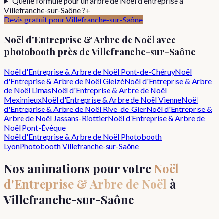
Quelle formule pour un arbre de Noël d'entreprise à
Villefranche-sur-Saône ?
+
Devis gratuit pour
Villefranche-sur-Saône
Noël d'Entreprise & Arbre de Noël
avec
photobooth près de
Villefranche-sur-Saône
Noël d'Entreprise & Arbre de Noël
Pont-de-Chéruy
Noël
d'Entreprise & Arbre de Noël
Gleizé
Noël d'Entreprise & Arbre
de Noël
Limas
Noël d'Entreprise & Arbre de Noël
Meximieux
Noël d'Entreprise & Arbre de Noël
Vienne
Noël
d'Entreprise & Arbre de Noël
Rive-de-Gier
Noël d'Entreprise &
Arbre de Noël
Jassans-Riottier
Noël d'Entreprise & Arbre de
Noël
Pont-Évêque
Noël d'Entreprise & Arbre de Noël
Photobooth
Lyon
Photobooth
Villefranche-sur-Saône
Nos animations pour votre
Noël
d'Entreprise & Arbre de Noël
à
Villefranche-sur-Saône