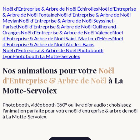
Noël d'Entreprise & Arbre de Noël
Échirolles
Noël d'Entreprise
& Arbre de Noël
Fontaine
Noël d'Entreprise & Arbre de Noël
Meylan
Noël d'Entreprise & Arbre de Noël
Seyssinet-
Pariset
Noël d'Entreprise & Arbre de Noël
Guilherand-
Granges
Noël d'Entreprise & Arbre de Noël
Valence
Noël
d'Entreprise & Arbre de Noël
Saint-Martin-d'Hères
Noël
d'Entreprise & Arbre de Noël
Aix-les-Bains
Noël d'Entreprise & Arbre de Noël
Photobooth
Lyon
Photobooth
La Motte-Servolex
Nos animations pour votre
Noël
d'Entreprise & Arbre de Noël
à
La
Motte-Servolex
Photobooth, vidéobooth 360° ou livre d'or audio : choisissez
l'animation parfaite pour votre
noël d'entreprise & arbre de noël
à
La Motte-Servolex
.