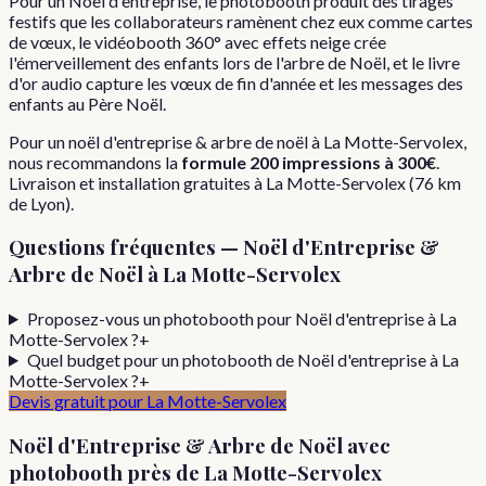
Pour un Noël d'entreprise, le photobooth produit des tirages
festifs que les collaborateurs ramènent chez eux comme cartes
de vœux, le vidéobooth 360° avec effets neige crée
l'émerveillement des enfants lors de l'arbre de Noël, et le livre
d'or audio capture les vœux de fin d'année et les messages des
enfants au Père Noël.
Pour
un
noël d'entreprise & arbre de noël
à
La Motte-Servolex
,
nous recommandons la
formule
200 impressions
à
300€
.
Livraison et installation gratuites à
La Motte-Servolex
(
76
km
de Lyon).
Questions fréquentes —
Noël d'Entreprise &
Arbre de Noël
à
La Motte-Servolex
Proposez-vous un photobooth pour Noël d'entreprise à La
Motte-Servolex ?
+
Quel budget pour un photobooth de Noël d'entreprise à La
Motte-Servolex ?
+
Devis gratuit pour
La Motte-Servolex
Noël d'Entreprise & Arbre de Noël
avec
photobooth près de
La Motte-Servolex