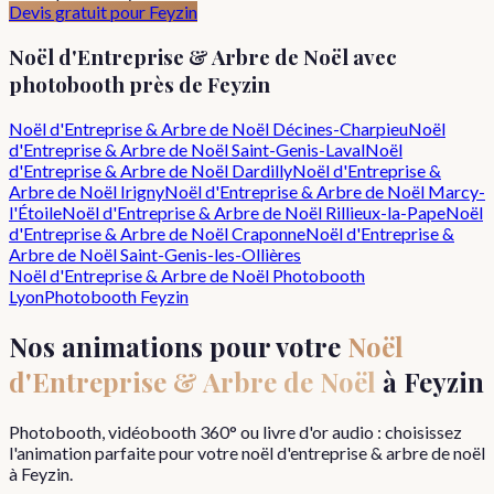
Devis gratuit pour
Feyzin
Noël d'Entreprise & Arbre de Noël
avec
photobooth près de
Feyzin
Noël d'Entreprise & Arbre de Noël
Décines-Charpieu
Noël
d'Entreprise & Arbre de Noël
Saint-Genis-Laval
Noël
d'Entreprise & Arbre de Noël
Dardilly
Noël d'Entreprise &
Arbre de Noël
Irigny
Noël d'Entreprise & Arbre de Noël
Marcy-
l'Étoile
Noël d'Entreprise & Arbre de Noël
Rillieux-la-Pape
Noël
d'Entreprise & Arbre de Noël
Craponne
Noël d'Entreprise &
Arbre de Noël
Saint-Genis-les-Ollières
Noël d'Entreprise & Arbre de Noël
Photobooth
Lyon
Photobooth
Feyzin
Nos animations pour votre
Noël
d'Entreprise & Arbre de Noël
à
Feyzin
Photobooth, vidéobooth 360° ou livre d'or audio : choisissez
l'animation parfaite pour votre
noël d'entreprise & arbre de noël
à
Feyzin
.