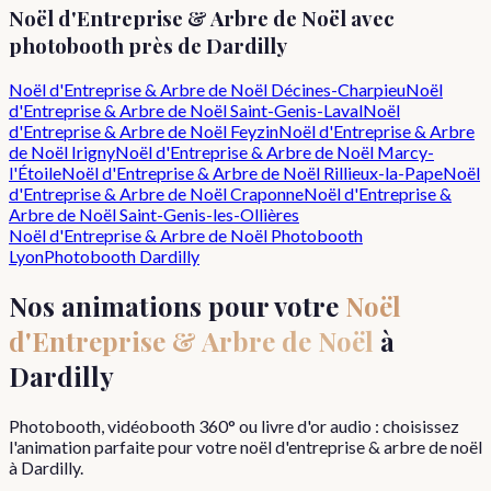
Noël d'Entreprise & Arbre de Noël
avec
photobooth près de
Dardilly
Noël d'Entreprise & Arbre de Noël
Décines-Charpieu
Noël
d'Entreprise & Arbre de Noël
Saint-Genis-Laval
Noël
d'Entreprise & Arbre de Noël
Feyzin
Noël d'Entreprise & Arbre
de Noël
Irigny
Noël d'Entreprise & Arbre de Noël
Marcy-
l'Étoile
Noël d'Entreprise & Arbre de Noël
Rillieux-la-Pape
Noël
d'Entreprise & Arbre de Noël
Craponne
Noël d'Entreprise &
Arbre de Noël
Saint-Genis-les-Ollières
Noël d'Entreprise & Arbre de Noël
Photobooth
Lyon
Photobooth
Dardilly
Nos animations pour votre
Noël
d'Entreprise & Arbre de Noël
à
Dardilly
Photobooth, vidéobooth 360° ou livre d'or audio : choisissez
l'animation parfaite pour votre
noël d'entreprise & arbre de noël
à
Dardilly
.