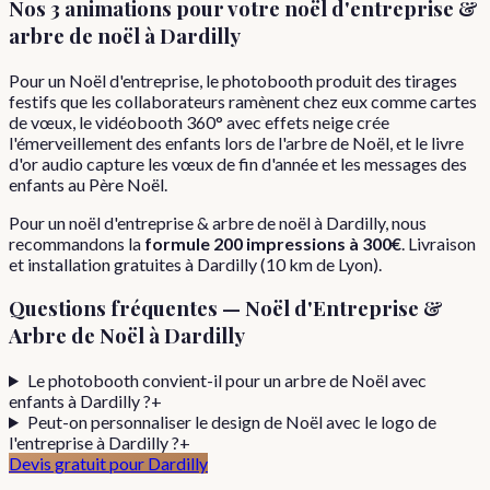
Nos 3 animations pour votre
noël d'entreprise &
arbre de noël
à
Dardilly
Pour un Noël d'entreprise, le photobooth produit des tirages
festifs que les collaborateurs ramènent chez eux comme cartes
de vœux, le vidéobooth 360° avec effets neige crée
l'émerveillement des enfants lors de l'arbre de Noël, et le livre
d'or audio capture les vœux de fin d'année et les messages des
enfants au Père Noël.
Pour
un
noël d'entreprise & arbre de noël
à
Dardilly
, nous
recommandons la
formule
200 impressions
à
300€
. Livraison
et installation gratuites à
Dardilly
(
10
km de Lyon).
Questions fréquentes —
Noël d'Entreprise &
Arbre de Noël
à
Dardilly
Le photobooth convient-il pour un arbre de Noël avec
enfants à Dardilly ?
+
Peut-on personnaliser le design de Noël avec le logo de
l'entreprise à Dardilly ?
+
Devis gratuit pour
Dardilly