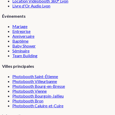
Location Vidéobooth 360° Lyon
Livre d'Or Audio Lyon
Événements
Mariage
Entreprise
Anniversaire
Baptême
Baby Shower
Séminaire
Team Building
Villes principales
Photobooth
Saint-Étienne
Photobooth
Villeurbanne
Photobooth
Bourg-en-Bresse
Photobooth
Vienne
Photobooth
Bourgoin-Jallieu
Photobooth
Bron
Photobooth
Caluire-et-Cuire