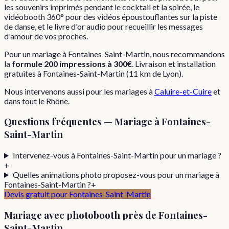
les souvenirs imprimés pendant le cocktail et la soirée, le
vidéobooth 360° pour des vidéos époustouflantes sur la piste
de danse, et le livre d'or audio pour recueillir les messages
d'amour de vos proches.
Pour
un
mariage
à
Fontaines-Saint-Martin
, nous recommandons
la
formule
200 impressions
à
300€
. Livraison et installation
gratuites à
Fontaines-Saint-Martin
(
11
km de Lyon).
Nous intervenons aussi pour les
mariages
à
Caluire-et-Cuire
et
dans tout le
Rhône
.
Questions fréquentes —
Mariage
à
Fontaines-
Saint-Martin
Intervenez-vous à Fontaines-Saint-Martin pour un mariage ?
+
Quelles animations photo proposez-vous pour un mariage à
Fontaines-Saint-Martin ?
+
Devis gratuit pour
Fontaines-Saint-Martin
Mariage
avec photobooth près de
Fontaines-
Saint-Martin