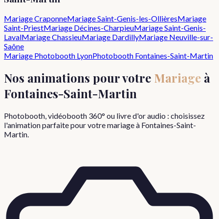
Mariage
Craponne
Mariage
Saint-Genis-les-Ollières
Mariage
Saint-Priest
Mariage
Décines-Charpieu
Mariage
Saint-Genis-
Laval
Mariage
Chassieu
Mariage
Dardilly
Mariage
Neuville-sur-
Saône
Mariage
Photobooth Lyon
Photobooth
Fontaines-Saint-Martin
Nos animations pour votre
Mariage
à
Fontaines-Saint-Martin
Photobooth, vidéobooth 360° ou livre d'or audio : choisissez
l'animation parfaite pour votre
mariage
à
Fontaines-Saint-
Martin
.