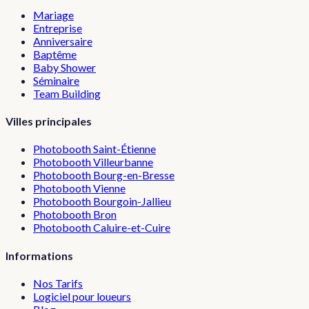
Mariage
Entreprise
Anniversaire
Baptême
Baby Shower
Séminaire
Team Building
Villes principales
Photobooth
Saint-Étienne
Photobooth
Villeurbanne
Photobooth
Bourg-en-Bresse
Photobooth
Vienne
Photobooth
Bourgoin-Jallieu
Photobooth
Bron
Photobooth
Caluire-et-Cuire
Informations
Nos Tarifs
Logiciel pour loueurs