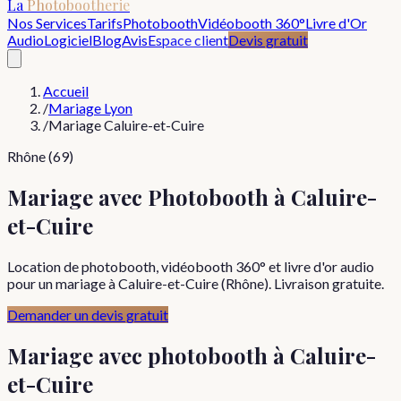
La
Photobootherie
Nos Services
Tarifs
Photobooth
Vidéobooth 360°
Livre d'Or
Audio
Logiciel
Blog
Avis
Espace client
Devis gratuit
Accueil
/
Mariage Lyon
/
Mariage Caluire-et-Cuire
Rhône (69)
Mariage avec Photobooth à Caluire-
et-Cuire
Location de photobooth, vidéobooth 360° et livre d'or audio
pour un mariage à Caluire-et-Cuire (Rhône). Livraison gratuite.
Demander un devis gratuit
Mariage
avec photobooth à
Caluire-
et-Cuire