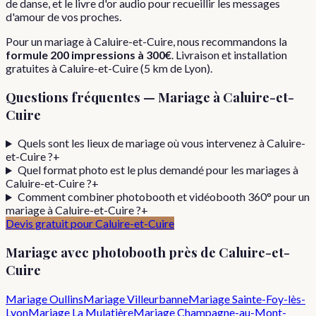
de danse, et le livre d'or audio pour recueillir les messages
d'amour de vos proches.
Pour
un
mariage
à
Caluire-et-Cuire
, nous recommandons la
formule
200 impressions
à
300€
. Livraison et installation
gratuites à
Caluire-et-Cuire
(
5
km de Lyon).
Questions fréquentes —
Mariage
à
Caluire-et-
Cuire
Quels sont les lieux de mariage où vous intervenez à Caluire-
et-Cuire ?
+
Quel format photo est le plus demandé pour les mariages à
Caluire-et-Cuire ?
+
Comment combiner photobooth et vidéobooth 360° pour un
mariage à Caluire-et-Cuire ?
+
Devis gratuit pour
Caluire-et-Cuire
Mariage
avec photobooth près de
Caluire-et-
Cuire
Mariage
Oullins
Mariage
Villeurbanne
Mariage
Sainte-Foy-lès-
Lyon
Mariage
La Mulatière
Mariage
Champagne-au-Mont-