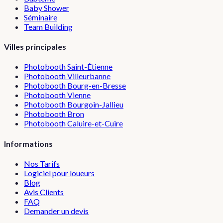
Baby Shower
Séminaire
Team Building
Villes principales
Photobooth
Saint-Étienne
Photobooth
Villeurbanne
Photobooth
Bourg-en-Bresse
Photobooth
Vienne
Photobooth
Bourgoin-Jallieu
Photobooth
Bron
Photobooth
Caluire-et-Cuire
Informations
Nos Tarifs
Logiciel pour loueurs
Blog
Avis Clients
FAQ
Demander un devis