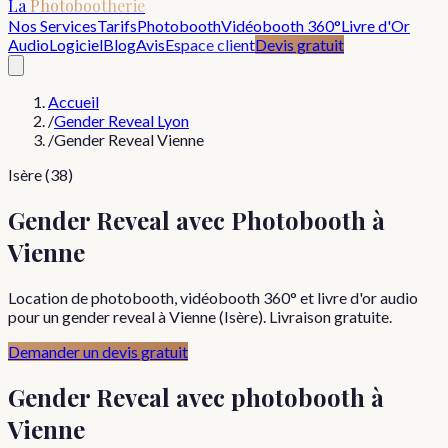
La
Photobootherie
Nos Services
Tarifs
Photobooth
Vidéobooth 360°
Livre d'Or
Audio
Logiciel
Blog
Avis
Espace client
Devis gratuit
Accueil
/
Gender Reveal Lyon
/
Gender Reveal Vienne
Isère (38)
Gender Reveal avec Photobooth à
Vienne
Location de photobooth, vidéobooth 360° et livre d'or audio
pour un gender reveal à Vienne (Isère). Livraison gratuite.
Demander un devis gratuit
Gender Reveal
avec photobooth à
Vienne