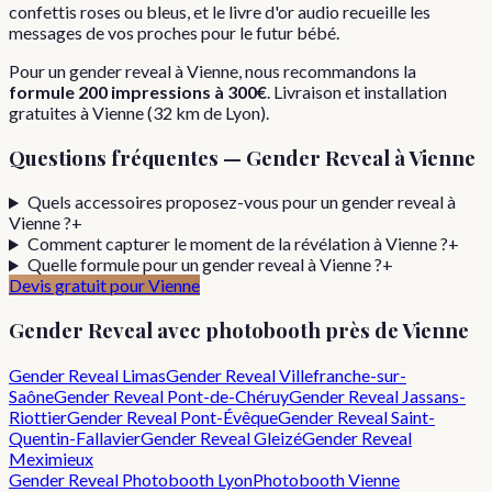
confettis roses ou bleus, et le livre d'or audio recueille les
messages de vos proches pour le futur bébé.
Pour
un
gender reveal
à
Vienne
, nous recommandons la
formule
200 impressions
à
300€
. Livraison et installation
gratuites à
Vienne
(
32
km de Lyon).
Questions fréquentes —
Gender Reveal
à
Vienne
Quels accessoires proposez-vous pour un gender reveal à
Vienne ?
+
Comment capturer le moment de la révélation à Vienne ?
+
Quelle formule pour un gender reveal à Vienne ?
+
Devis gratuit pour
Vienne
Gender Reveal
avec photobooth près de
Vienne
Gender Reveal
Limas
Gender Reveal
Villefranche-sur-
Saône
Gender Reveal
Pont-de-Chéruy
Gender Reveal
Jassans-
Riottier
Gender Reveal
Pont-Évêque
Gender Reveal
Saint-
Quentin-Fallavier
Gender Reveal
Gleizé
Gender Reveal
Meximieux
Gender Reveal
Photobooth Lyon
Photobooth
Vienne