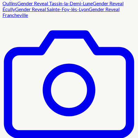
Oullins
Gender Reveal
Tassin-la-Demi-Lune
Gender Reveal
Écully
Gender Reveal
Sainte-Foy-lès-Lyon
Gender Reveal
Francheville