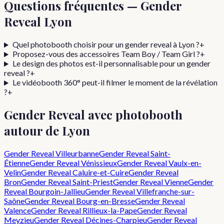
Questions fréquentes —
Gender
Reveal
Lyon
Quel photobooth choisir pour un gender reveal à Lyon ?
+
Proposez-vous des accessoires Team Boy / Team Girl ?
+
Le design des photos est-il personnalisable pour un gender
reveal ?
+
Le vidéobooth 360° peut-il filmer le moment de la révélation
?
+
Gender Reveal
avec photobooth
autour de Lyon
Gender Reveal
Villeurbanne
Gender Reveal
Saint-
Étienne
Gender Reveal
Vénissieux
Gender Reveal
Vaulx-en-
Velin
Gender Reveal
Caluire-et-Cuire
Gender Reveal
Bron
Gender Reveal
Saint-Priest
Gender Reveal
Vienne
Gender
Reveal
Bourgoin-Jallieu
Gender Reveal
Villefranche-sur-
Saône
Gender Reveal
Bourg-en-Bresse
Gender Reveal
Valence
Gender Reveal
Rillieux-la-Pape
Gender Reveal
Meyzieu
Gender Reveal
Décines-Charpieu
Gender Reveal