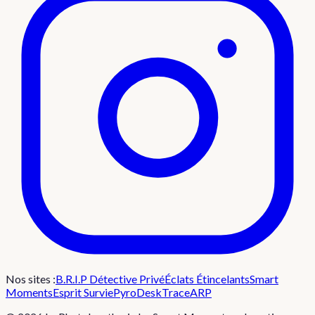
Nos sites :
B.R.I.P Détective Privé
Éclats Étincelants
Smart
Moments
Esprit Survie
PyroDesk
TraceARP