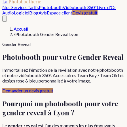
La
Photobootherie
Nos Services
Tarifs
Photobooth
Vidéobooth 360°
Livre d'Or
Audio
Logiciel
Blog
Avis
Espace client
Devis gratuit
Accueil
/
Photobooth Gender Reveal Lyon
Gender Reveal
Photobooth pour votre Gender Reveal
Immortalisez l'émotion de la révélation avec notre photobooth
et notre vidéobooth 360°. Accessoires Team Boy / Team Girl et
design rose & bleu personnalisé à votre image.
Demander un devis gratuit
Pourquoi un photobooth pour votre
gender reveal à Lyon ?
Le
gender reveal
est l'un des moments les plus émouvants