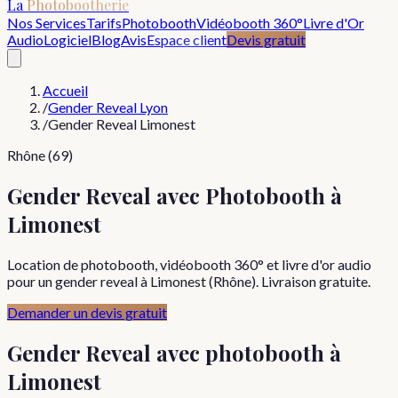
La
Photobootherie
Nos Services
Tarifs
Photobooth
Vidéobooth 360°
Livre d'Or
Audio
Logiciel
Blog
Avis
Espace client
Devis gratuit
Accueil
/
Gender Reveal Lyon
/
Gender Reveal Limonest
Rhône (69)
Gender Reveal avec Photobooth à
Limonest
Location de photobooth, vidéobooth 360° et livre d'or audio
pour un gender reveal à Limonest (Rhône). Livraison gratuite.
Demander un devis gratuit
Gender Reveal
avec photobooth à
Limonest