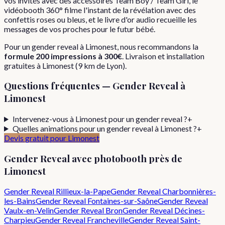
vos invités avec des accessoires Team Boy / Team Girl, le
vidéobooth 360° filme l'instant de la révélation avec des
confettis roses ou bleus, et le livre d'or audio recueille les
messages de vos proches pour le futur bébé.
Pour
un
gender reveal
à
Limonest
, nous recommandons la
formule
200 impressions
à
300€
. Livraison et installation
gratuites à
Limonest
(
9
km de Lyon).
Questions fréquentes —
Gender Reveal
à
Limonest
Intervenez-vous à Limonest pour un gender reveal ?
+
Quelles animations pour un gender reveal à Limonest ?
+
Devis gratuit pour
Limonest
Gender Reveal
avec photobooth près de
Limonest
Gender Reveal
Rillieux-la-Pape
Gender Reveal
Charbonnières-
les-Bains
Gender Reveal
Fontaines-sur-Saône
Gender Reveal
Vaulx-en-Velin
Gender Reveal
Bron
Gender Reveal
Décines-
Charpieu
Gender Reveal
Francheville
Gender Reveal
Saint-