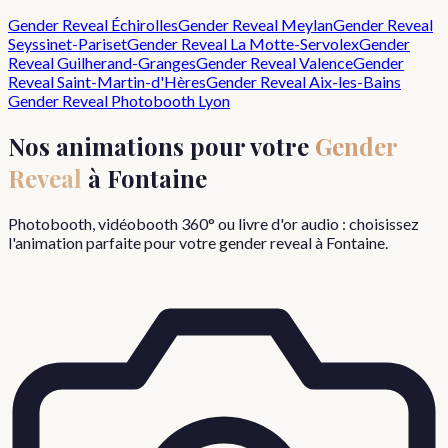
Gender Reveal
Échirolles
Gender Reveal
Meylan
Gender Reveal
Seyssinet-Pariset
Gender Reveal
La Motte-Servolex
Gender
Reveal
Guilherand-Granges
Gender Reveal
Valence
Gender
Reveal
Saint-Martin-d'Hères
Gender Reveal
Aix-les-Bains
Gender Reveal
Photobooth Lyon
Nos animations pour votre
Gender
Reveal
à
Fontaine
Photobooth, vidéobooth 360° ou livre d'or audio : choisissez
l'animation parfaite pour votre
gender reveal
à
Fontaine
.