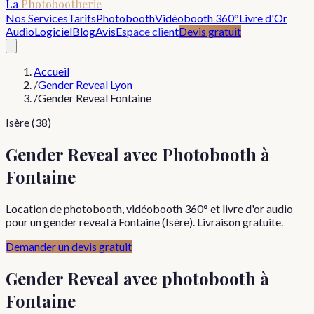
La
Photobootherie
Nos Services
Tarifs
Photobooth
Vidéobooth 360°
Livre d'Or
Audio
Logiciel
Blog
Avis
Espace client
Devis gratuit
Accueil
/
Gender Reveal Lyon
/
Gender Reveal Fontaine
Isère (38)
Gender Reveal avec Photobooth à
Fontaine
Location de photobooth, vidéobooth 360° et livre d'or audio
pour un gender reveal à Fontaine (Isère). Livraison gratuite.
Demander un devis gratuit
Gender Reveal
avec photobooth à
Fontaine