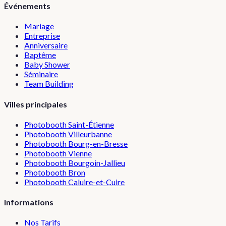
Événements
Mariage
Entreprise
Anniversaire
Baptême
Baby Shower
Séminaire
Team Building
Villes principales
Photobooth
Saint-Étienne
Photobooth
Villeurbanne
Photobooth
Bourg-en-Bresse
Photobooth
Vienne
Photobooth
Bourgoin-Jallieu
Photobooth
Bron
Photobooth
Caluire-et-Cuire
Informations
Nos Tarifs