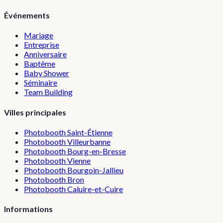
Événements
Mariage
Entreprise
Anniversaire
Baptême
Baby Shower
Séminaire
Team Building
Villes principales
Photobooth
Saint-Étienne
Photobooth
Villeurbanne
Photobooth
Bourg-en-Bresse
Photobooth
Vienne
Photobooth
Bourgoin-Jallieu
Photobooth
Bron
Photobooth
Caluire-et-Cuire
Informations