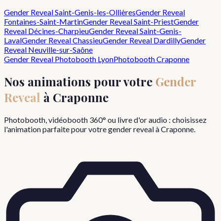
Gender Reveal
Saint-Genis-les-Ollières
Gender Reveal
Fontaines-Saint-Martin
Gender Reveal
Saint-Priest
Gender
Reveal
Décines-Charpieu
Gender Reveal
Saint-Genis-
Laval
Gender Reveal
Chassieu
Gender Reveal
Dardilly
Gender
Reveal
Neuville-sur-Saône
Gender Reveal
Photobooth Lyon
Photobooth
Craponne
Nos animations pour votre
Gender
Reveal
à
Craponne
Photobooth, vidéobooth 360° ou livre d'or audio : choisissez
l'animation parfaite pour votre
gender reveal
à
Craponne
.