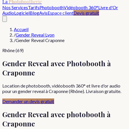
La
Photobootherie
Nos Services
Tarifs
Photobooth
Vidéobooth 360°
Livre d'Or
Audio
Logiciel
Blog
Avis
Espace client
Devis gratuit
Accueil
/
Gender Reveal Lyon
/
Gender Reveal Craponne
Rhône (69)
Gender Reveal avec Photobooth à
Craponne
Location de photobooth, vidéobooth 360° et livre d'or audio
pour un gender reveal à Craponne (Rhône). Livraison gratuite.
Demander un devis gratuit
Gender Reveal
avec photobooth à
Craponne