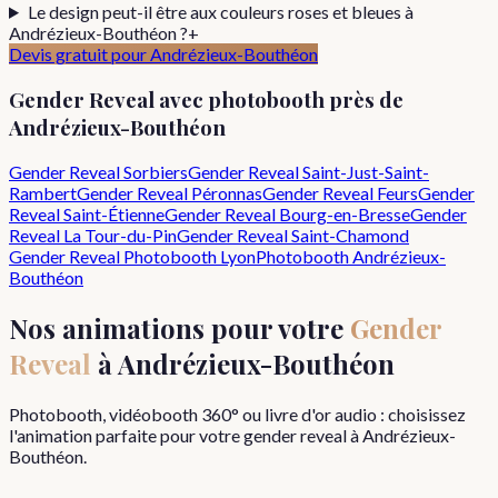
Le design peut-il être aux couleurs roses et bleues à
Andrézieux-Bouthéon ?
+
Devis gratuit pour
Andrézieux-Bouthéon
Gender Reveal
avec photobooth près de
Andrézieux-Bouthéon
Gender Reveal
Sorbiers
Gender Reveal
Saint-Just-Saint-
Rambert
Gender Reveal
Péronnas
Gender Reveal
Feurs
Gender
Reveal
Saint-Étienne
Gender Reveal
Bourg-en-Bresse
Gender
Reveal
La Tour-du-Pin
Gender Reveal
Saint-Chamond
Gender Reveal
Photobooth Lyon
Photobooth
Andrézieux-
Bouthéon
Nos animations pour votre
Gender
Reveal
à
Andrézieux-Bouthéon
Photobooth, vidéobooth 360° ou livre d'or audio : choisissez
l'animation parfaite pour votre
gender reveal
à
Andrézieux-
Bouthéon
.