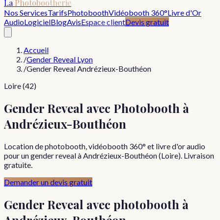
La
Photobootherie
Nos Services
Tarifs
Photobooth
Vidéobooth 360°
Livre d'Or
Audio
Logiciel
Blog
Avis
Espace client
Devis gratuit
Accueil
/
Gender Reveal Lyon
/
Gender Reveal Andrézieux-Bouthéon
Loire (42)
Gender Reveal avec Photobooth à
Andrézieux-Bouthéon
Location de photobooth, vidéobooth 360° et livre d'or audio
pour un gender reveal à Andrézieux-Bouthéon (Loire). Livraison
gratuite.
Demander un devis gratuit
Gender Reveal
avec photobooth à
Andrézieux-Bouthéon