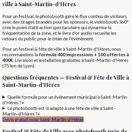
ville
à
Saint-Martin-d'Hères
Pour un festival, le photobooth gère le flux continu de visiteurs
avec des tirages brandés pour les sponsors, le vidéobooth 360°
crée le point d'attraction spectaculaire qui dynamise la
fréquentation de la zone, et le livre d'or audio recueille les
retours du public pour le bilan de l'événement.
Pour
un
festival & fête de ville
à
Saint-Martin-d'Hères
, nous
recommandons la
formule
400 impressions + 100 offertes
à
400€
. Livraison et installation gratuites à
Saint-Martin-d'Hères
(
75
km de Lyon).
Questions fréquentes —
Festival & Fête de Ville
à
Saint-Martin-d'Hères
Quelle formule pour un événement municipal à Saint-Martin-
d'Hères ?
+
Le photobooth est-il adapté à une fête de ville à Saint-
Martin-d'Hères ?
+
Devis gratuit pour
Saint-Martin-d'Hères
Festival & Fête de Ville
avec photobooth près de