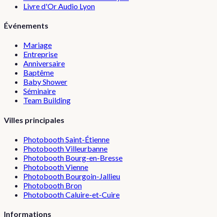
Livre d'Or Audio Lyon
Événements
Mariage
Entreprise
Anniversaire
Baptême
Baby Shower
Séminaire
Team Building
Villes principales
Photobooth
Saint-Étienne
Photobooth
Villeurbanne
Photobooth
Bourg-en-Bresse
Photobooth
Vienne
Photobooth
Bourgoin-Jallieu
Photobooth
Bron
Photobooth
Caluire-et-Cuire
Informations