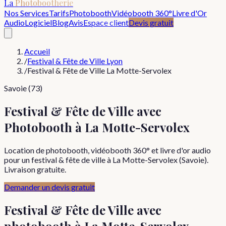
La
Photobootherie
Nos Services
Tarifs
Photobooth
Vidéobooth 360°
Livre d'Or
Audio
Logiciel
Blog
Avis
Espace client
Devis gratuit
Accueil
/
Festival & Fête de Ville Lyon
/
Festival & Fête de Ville La Motte-Servolex
Savoie (73)
Festival & Fête de Ville avec
Photobooth à La Motte-Servolex
Location de photobooth, vidéobooth 360° et livre d'or audio
pour un festival & fête de ville à La Motte-Servolex (Savoie).
Livraison gratuite.
Demander un devis gratuit
Festival & Fête de Ville
avec
photobooth à
La Motte-Servolex