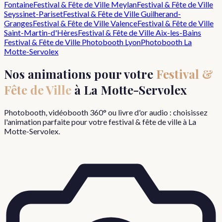
Fontaine
Festival & Fête de Ville
Meylan
Festival & Fête de Ville
Seyssinet-Pariset
Festival & Fête de Ville
Guilherand-
Granges
Festival & Fête de Ville
Valence
Festival & Fête de Ville
Saint-Martin-d'Hères
Festival & Fête de Ville
Aix-les-Bains
Festival & Fête de Ville
Photobooth Lyon
Photobooth
La
Motte-Servolex
Nos animations pour votre
Festival &
Fête de Ville
à
La Motte-Servolex
Photobooth, vidéobooth 360° ou livre d'or audio : choisissez
l'animation parfaite pour votre
festival & fête de ville
à
La
Motte-Servolex
.