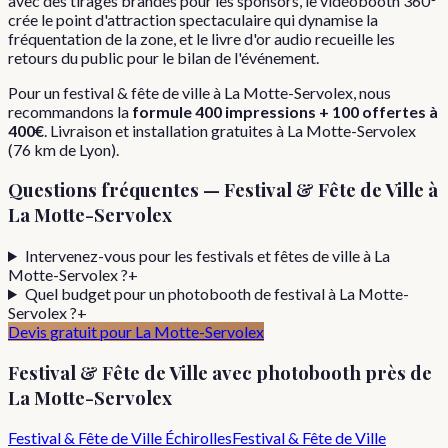
avec des tirages brandés pour les sponsors, le vidéobooth 360°
crée le point d'attraction spectaculaire qui dynamise la
fréquentation de la zone, et le livre d'or audio recueille les
retours du public pour le bilan de l'événement.
Pour
un
festival & fête de ville
à
La Motte-Servolex
, nous
recommandons la
formule
400 impressions + 100 offertes
à
400€
. Livraison et installation gratuites à
La Motte-Servolex
(
76
km de Lyon).
Questions fréquentes —
Festival & Fête de Ville
à
La Motte-Servolex
Intervenez-vous pour les festivals et fêtes de ville à La
Motte-Servolex ?
+
Quel budget pour un photobooth de festival à La Motte-
Servolex ?
+
Devis gratuit pour
La Motte-Servolex
Festival & Fête de Ville
avec photobooth près de
La Motte-Servolex
Festival & Fête de Ville
Échirolles
Festival & Fête de Ville