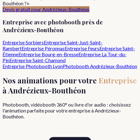
Bouthéon ?
+
Devis gratuit pour
Andrézieux-Bouthéon
Entreprise
avec photobooth près de
Andrézieux-Bouthéon
Entreprise
Sorbiers
Entreprise
Saint-Just-Saint-
Rambert
Entreprise
Péronnas
Entreprise
Feurs
Entreprise
Saint-
Étienne
Entreprise
Bourg-en-Bresse
Entreprise
La Tour-du-
Pin
Entreprise
Saint-Chamond
Entreprise
Photobooth Lyon
Photobooth
Andrézieux-Bouthéon
Nos animations pour votre
Entreprise
à
Andrézieux-Bouthéon
Photobooth, vidéobooth 360° ou livre d'or audio : choisissez
l'animation parfaite pour votre
entreprise
à
Andrézieux-
Bouthéon
.