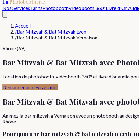
La
Photobootherie
Nos Services
Tarifs
Photobooth
Vidéobooth 360°
Livre d'Or Audi
Accueil
/
Bar Mitzvah & Bat Mitzvah Lyon
/
Bar Mitzvah & Bat Mitzvah Vernaison
Rhône (69)
Bar Mitzvah & Bat Mitzvah avec Photo
Location de photobooth, vidéobooth 360° et livre d'or audio pour
Demander un devis gratuit
Bar Mitzvah & Bat Mitzvah
avec photo
Animez la bar mitzvah à Vernaison avec un photobooth au design é
Rhône.
Pourquoi
une
bar mitzvah & bat mitzvah
mérite u