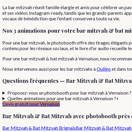
La bar mitzvah réunit famille élargie et amis pour célébrer un p
et ses vidéos Instagram-ready, tandis que les grands-parents app
vocaux de bénédiction que l'enfant conservera toute sa vie.
Nos 3 animations pour votre
bar mitzvah & bat mi
Pour une bar mitzvah, le photobooth offre des tirages élégants pe
contenu pour les réseaux sociaux, et le livre d'or audio recueille
Pour
une
bar mitzvah & bat mitzvah
à
Vernaison
, nous recomman
Nous intervenons aussi pour les
bar mitzvahs
à
Oullins
et dans to
Questions fréquentes —
Bar Mitzvah & Bat Mitzv
Proposez-vous un photobooth pour bar mitzvah à Vernaison ?
Quelles animations pour une bar mitzvah à Vernaison ?
+
Devis gratuit pour
Vernaison
Bar Mitzvah & Bat Mitzvah
avec photobooth près
Bar Mitzvah & Bat Mitzvah
Brignais
Bar Mitzvah & Bat Mitzvah