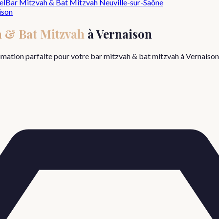
el
Bar Mitzvah & Bat Mitzvah
Neuville-sur-Saône
ison
h & Bat Mitzvah
à
Vernaison
nimation parfaite pour votre
bar mitzvah & bat mitzvah
à
Vernaison