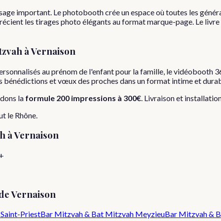
assage important. Le photobooth crée un espace où toutes les génér
récient les tirages photo élégants au format marque-page. Le livre
tzvah
à
Vernaison
rsonnalisés au prénom de l'enfant pour la famille, le vidéobooth 36
 les bénédictions et vœux des proches dans un format intime et durab
dons la
formule
200 impressions
à
300€
. Livraison et installatio
ut le
Rhône
.
ah
à
Vernaison
+
 de
Vernaison
Saint-Priest
Bar Mitzvah & Bat Mitzvah
Meyzieu
Bar Mitzvah & B