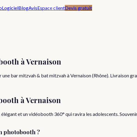
o
Logiciel
Blog
Avis
Espace client
Devis gratuit
booth à Vernaison
 une bar mitzvah & bat mitzvah à Vernaison (Rhône). Livraison gra
booth à
Vernaison
légant et un vidéobooth 360° qui ravira les adolescents. Souvenirs 
n photobooth ?