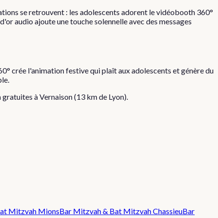
ations se retrouvent : les adolescents adorent le vidéobooth 360°
 d'or audio ajoute une touche solennelle avec des messages
0° crée l'animation festive qui plaît aux adolescents et génère du
le.
n gratuites à
Vernaison
(
13
km de Lyon).
at Mitzvah
Mions
Bar Mitzvah & Bat Mitzvah
Chassieu
Bar