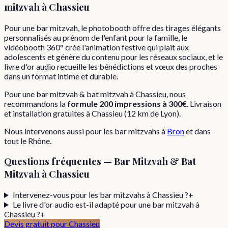
mitzvah
à
Chassieu
Pour une bar mitzvah, le photobooth offre des tirages élégants
personnalisés au prénom de l'enfant pour la famille, le
vidéobooth 360° crée l'animation festive qui plaît aux
adolescents et génère du contenu pour les réseaux sociaux, et le
livre d'or audio recueille les bénédictions et vœux des proches
dans un format intime et durable.
Pour
une
bar mitzvah & bat mitzvah
à
Chassieu
, nous
recommandons la
formule
200 impressions
à
300€
. Livraison
et installation gratuites à
Chassieu
(
12
km de Lyon).
Nous intervenons aussi pour les
bar mitzvahs
à
Bron
et dans
tout le
Rhône
.
Questions fréquentes —
Bar Mitzvah & Bat
Mitzvah
à
Chassieu
Intervenez-vous pour les bar mitzvahs à Chassieu ?
+
Le livre d'or audio est-il adapté pour une bar mitzvah à
Chassieu ?
+
Devis gratuit pour
Chassieu