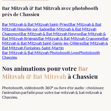
Bar Mitzvah & Bat Mitzvah
avec photobooth
près de
Chassieu
Bar Mitzvah & Bat Mitzvah
Saint-Priest
Bar Mitzvah & Bat
Mitzvah
Neuville-sur-Saône
Bar Mitzvah & Bat Mitzvah
Chaponost
Bar Mitzvah & Bat Mitzvah
Neyron
Bar Mitzvah &
Bat Mitzvah
Brignais
Bar Mitzvah & Bat Mitzvah
Craponne
Bar
Mitzvah & Bat Mitzvah
Saint-Genis-les-Ollières
Bar Mitzvah &
Bat Mitzvah
Fontaines-Saint-Martin
Bar Mitzvah & Bat Mitzvah
Photobooth Lyon
Photobooth
Chassieu
Nos animations pour votre
Bar
Mitzvah & Bat Mitzvah
à
Chassieu
Photobooth, vidéobooth 360° ou livre d'or audio : choisissez
l'animation parfaite pour votre
bar mitzvah & bat mitzvah
à
Chassieu
.