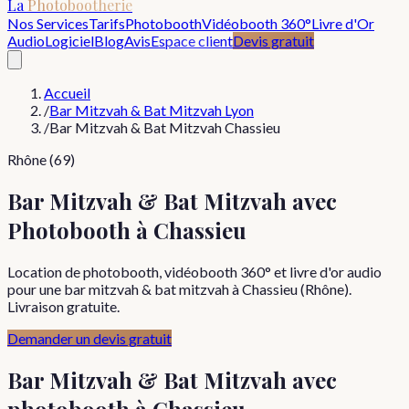
La
Photobootherie
Nos Services
Tarifs
Photobooth
Vidéobooth 360°
Livre d'Or
Audio
Logiciel
Blog
Avis
Espace client
Devis gratuit
Accueil
/
Bar Mitzvah & Bat Mitzvah Lyon
/
Bar Mitzvah & Bat Mitzvah Chassieu
Rhône (69)
Bar Mitzvah & Bat Mitzvah avec
Photobooth à Chassieu
Location de photobooth, vidéobooth 360° et livre d'or audio
pour une bar mitzvah & bat mitzvah à Chassieu (Rhône).
Livraison gratuite.
Demander un devis gratuit
Bar Mitzvah & Bat Mitzvah
avec
photobooth à
Chassieu