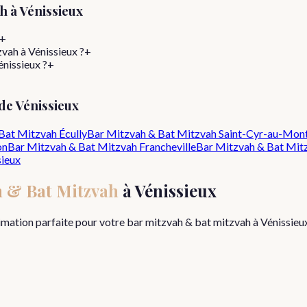
ah
à
Vénissieux
+
zvah à Vénissieux ?
+
nissieux ?
+
 de
Vénissieux
Bat Mitzvah
Écully
Bar Mitzvah & Bat Mitzvah
Saint-Cyr-au-Mon
on
Bar Mitzvah & Bat Mitzvah
Francheville
Bar Mitzvah & Bat Mit
sieux
h & Bat Mitzvah
à
Vénissieux
nimation parfaite pour votre
bar mitzvah & bat mitzvah
à
Vénissieu