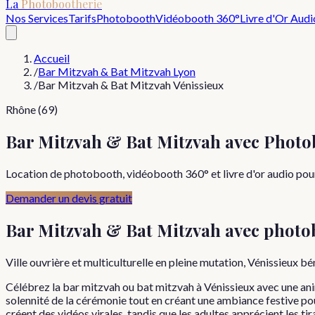
La
Photobootherie
Nos Services
Tarifs
Photobooth
Vidéobooth 360°
Livre d'Or Audi
Accueil
/
Bar Mitzvah & Bat Mitzvah Lyon
/
Bar Mitzvah & Bat Mitzvah Vénissieux
Rhône (69)
Bar Mitzvah & Bat Mitzvah avec Photo
Location de photobooth, vidéobooth 360° et livre d'or audio pour
Demander un devis gratuit
Bar Mitzvah & Bat Mitzvah
avec photo
Ville ouvrière et multiculturelle en pleine mutation, Vénissieux b
Célébrez la bar mitzvah ou bat mitzvah à Vénissieux avec une ani
solennité de la cérémonie tout en créant une ambiance festive pou
créent des vidéos virales, tandis que les adultes apprécient les ti