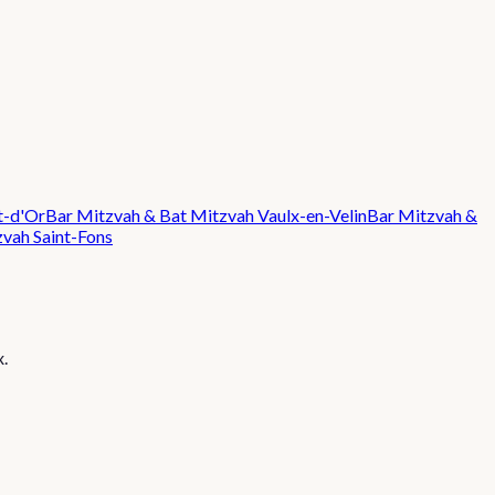
t-d'Or
Bar Mitzvah & Bat Mitzvah
Vaulx-en-Velin
Bar Mitzvah &
zvah
Saint-Fons
x
.