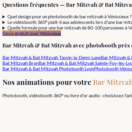
Questions fréquentes —
Bar Mitzvah & Bat Mitzv
Quel design pour un photobooth de bar mitzvah à Vénissieux ?
Le vidéobooth 360° plaît-il aux adolescents lors d'une bar mit
Quelle formule pour une bar mitzvah de 80-100 personnes à Vé
Devis gratuit pour
Vénissieux
Bar Mitzvah & Bat Mitzvah
avec photobooth près
Bar Mitzvah & Bat Mitzvah
Tassin-la-Demi-Lune
Bar Mitzvah & 
Bat Mitzvah
Bron
Bar Mitzvah & Bat Mitzvah
Sainte-Foy-lès-Ly
Bar Mitzvah & Bat Mitzvah
Photobooth Lyon
Photobooth
Vénis
Nos animations pour votre
Bar Mitzva
Photobooth, vidéobooth 360° ou livre d'or audio : choisissez l'a