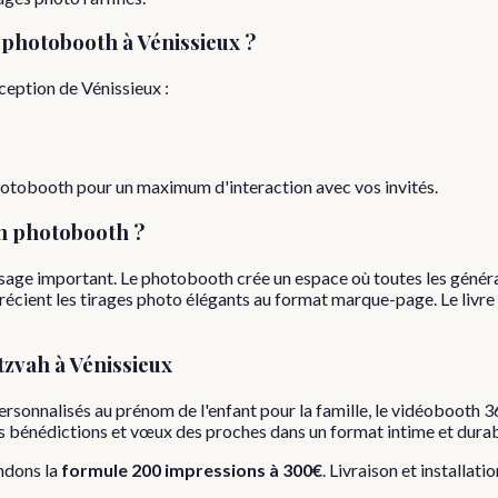
 photobooth à
Vénissieux
?
éception de
Vénissieux
:
photobooth pour un maximum d'interaction avec vos invités.
n photobooth ?
assage important. Le photobooth crée un espace où toutes les génér
récient les tirages photo élégants au format marque-page. Le livre
tzvah
à
Vénissieux
rsonnalisés au prénom de l'enfant pour la famille, le vidéobooth 36
 les bénédictions et vœux des proches dans un format intime et durab
ndons la
formule
200 impressions
à
300€
. Livraison et installati