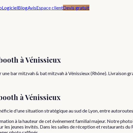
o
Logiciel
Blog
Avis
Espace client
Devis gratuit
booth à Vénissieux
 une bar mitzvah & bat mitzvah à Vénissieux (Rhône). Livraison gra
booth à
Vénissieux
énéficie d'une situation stratégique au sud de Lyon, entre autorout
mation à la hauteur de cet événement familial majeur. Notre photo
r les jeunes invités. Dans les salles de réception et restaurants d
rages photo raffinés.