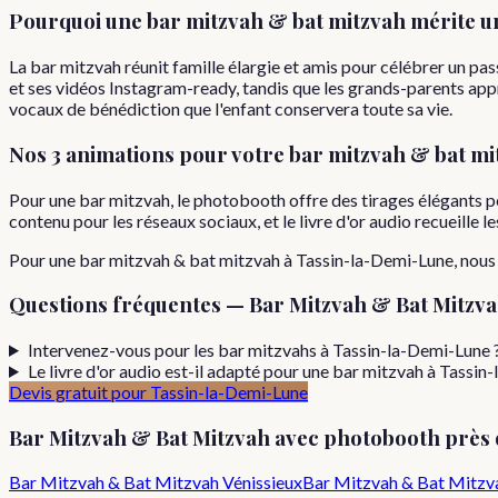
Pourquoi
une
bar mitzvah & bat mitzvah
mérite u
La bar mitzvah réunit famille élargie et amis pour célébrer un p
et ses vidéos Instagram-ready, tandis que les grands-parents app
vocaux de bénédiction que l'enfant conservera toute sa vie.
Nos 3 animations pour votre
bar mitzvah & bat mi
Pour une bar mitzvah, le photobooth offre des tirages élégants pe
contenu pour les réseaux sociaux, et le livre d'or audio recueille
Pour
une
bar mitzvah & bat mitzvah
à
Tassin-la-Demi-Lune
, nou
Questions fréquentes —
Bar Mitzvah & Bat Mitzv
Intervenez-vous pour les bar mitzvahs à Tassin-la-Demi-Lune 
Le livre d'or audio est-il adapté pour une bar mitzvah à Tassin
Devis gratuit pour
Tassin-la-Demi-Lune
Bar Mitzvah & Bat Mitzvah
avec photobooth près
Bar Mitzvah & Bat Mitzvah
Vénissieux
Bar Mitzvah & Bat Mitzv