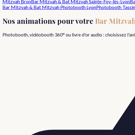
Mitzvah
Bron
Bar Mitzvah & Bat Mitzvah
Sainte-Foy-lès-Lyon
Ba
Bar Mitzvah & Bat Mitzvah
Photobooth Lyon
Photobooth
Tassi
Nos animations pour votre
Bar Mitzva
Photobooth, vidéobooth 360° ou livre d'or audio : choisissez l'a