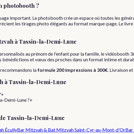
n photobooth ?
assage important. Le photobooth crée un espace où toutes les génér
récient les tirages photo élégants au format marque-page. Le livre
tzvah
à
Tassin-la-Demi-Lune
rsonnalisés au prénom de l'enfant pour la famille, le vidéobooth 36
 les bénédictions et vœux des proches dans un format intime et durab
s recommandons la
formule
200 impressions
à
300€
. Livraison et
ah
à
Tassin-la-Demi-Lune
?
+
-la-Demi-Lune ?
+
 de
Tassin-la-Demi-Lune
ah
Écully
Bar Mitzvah & Bat Mitzvah
Saint-Cyr-au-Mont-d'Or
Bar