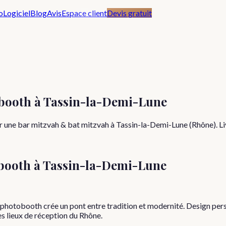
o
Logiciel
Blog
Avis
Espace client
Devis gratuit
obooth à Tassin-la-Demi-Lune
r une bar mitzvah & bat mitzvah à Tassin-la-Demi-Lune (Rhône). Liv
booth à
Tassin-la-Demi-Lune
hotobooth crée un pont entre tradition et modernité. Design person
es lieux de réception du Rhône.