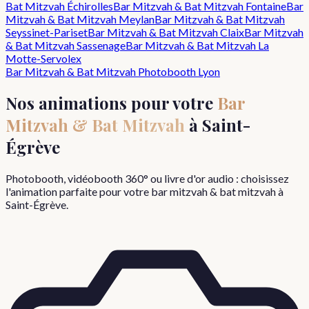
Bat Mitzvah
Échirolles
Bar Mitzvah & Bat Mitzvah
Fontaine
Bar
Mitzvah & Bat Mitzvah
Meylan
Bar Mitzvah & Bat Mitzvah
Seyssinet-Pariset
Bar Mitzvah & Bat Mitzvah
Claix
Bar Mitzvah
& Bat Mitzvah
Sassenage
Bar Mitzvah & Bat Mitzvah
La
Motte-Servolex
Bar Mitzvah & Bat Mitzvah
Photobooth Lyon
Nos animations pour votre
Bar
Mitzvah & Bat Mitzvah
à
Saint-
Égrève
Photobooth, vidéobooth 360° ou livre d'or audio : choisissez
l'animation parfaite pour votre
bar mitzvah & bat mitzvah
à
Saint-Égrève
.