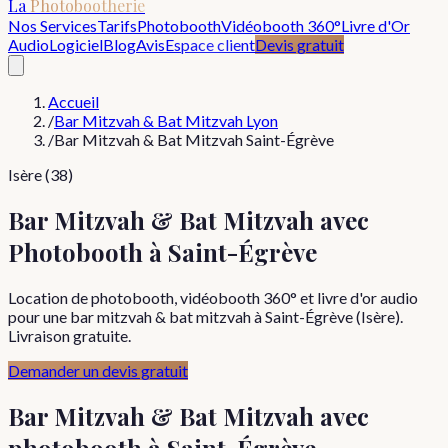
La
Photobootherie
Nos Services
Tarifs
Photobooth
Vidéobooth 360°
Livre d'Or
Audio
Logiciel
Blog
Avis
Espace client
Devis gratuit
Accueil
/
Bar Mitzvah & Bat Mitzvah Lyon
/
Bar Mitzvah & Bat Mitzvah Saint-Égrève
Isère (38)
Bar Mitzvah & Bat Mitzvah avec
Photobooth à Saint-Égrève
Location de photobooth, vidéobooth 360° et livre d'or audio
pour une bar mitzvah & bat mitzvah à Saint-Égrève (Isère).
Livraison gratuite.
Demander un devis gratuit
Bar Mitzvah & Bat Mitzvah
avec
photobooth à
Saint-Égrève