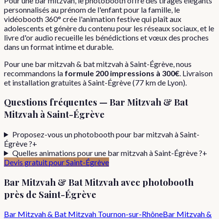
Pour une bar mitzvah, le photobooth offre des tirages élégants
personnalisés au prénom de l'enfant pour la famille, le
vidéobooth 360° crée l'animation festive qui plaît aux
adolescents et génère du contenu pour les réseaux sociaux, et le
livre d'or audio recueille les bénédictions et vœux des proches
dans un format intime et durable.
Pour
une
bar mitzvah & bat mitzvah
à
Saint-Égrève
, nous
recommandons la
formule
200 impressions
à
300€
. Livraison
et installation gratuites à
Saint-Égrève
(
77
km de Lyon).
Questions fréquentes —
Bar Mitzvah & Bat
Mitzvah
à
Saint-Égrève
Proposez-vous un photobooth pour bar mitzvah à Saint-
Égrève ?
+
Quelles animations pour une bar mitzvah à Saint-Égrève ?
+
Devis gratuit pour
Saint-Égrève
Bar Mitzvah & Bat Mitzvah
avec photobooth
près de
Saint-Égrève
Bar Mitzvah & Bat Mitzvah
Tournon-sur-Rhône
Bar Mitzvah &