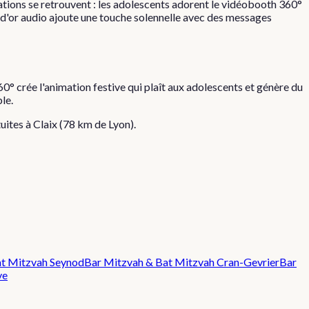
ations se retrouvent : les adolescents adorent le vidéobooth 360°
 d'or audio ajoute une touche solennelle avec des messages
0° crée l'animation festive qui plaît aux adolescents et génère du
le.
tuites à
Claix
(
78
km de Lyon).
at Mitzvah
Seynod
Bar Mitzvah & Bat Mitzvah
Cran-Gevrier
Bar
ve