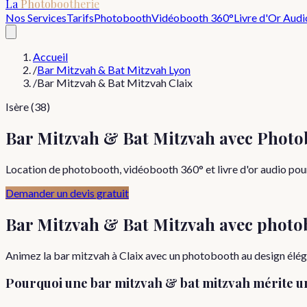
La
Photobootherie
Nos Services
Tarifs
Photobooth
Vidéobooth 360°
Livre d'Or Audi
Accueil
/
Bar Mitzvah & Bat Mitzvah Lyon
/
Bar Mitzvah & Bat Mitzvah Claix
Isère (38)
Bar Mitzvah & Bat Mitzvah avec Photo
Location de photobooth, vidéobooth 360° et livre d'or audio pour 
Demander un devis gratuit
Bar Mitzvah & Bat Mitzvah
avec photo
Animez la bar mitzvah à Claix avec un photobooth au design élégan
Pourquoi
une
bar mitzvah & bat mitzvah
mérite u