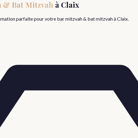
h & Bat Mitzvah
à
Claix
nimation parfaite pour votre
bar mitzvah & bat mitzvah
à
Claix
.