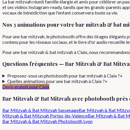
La bar mitzvah réunit famille élargie et amis pour célébrer un p
et ses vidéos Instagram-ready, tandis que les grands-parents app
vocaux de bénédiction que l'enfant conservera toute sa vie.
Nos 3 animations pour votre
bar mitzvah & bat mi
Pour une bar mitzvah, le photobooth offre des tirages élégants pe
contenu pour les réseaux sociaux, et le livre d'or audio recueille
Pour
une
bar mitzvah & bat mitzvah
à
Claix
, nous recommandons
Questions fréquentes —
Bar Mitzvah & Bat Mitzv
Proposez-vous un photobooth pour bar mitzvah à Claix ?
+
Quelles animations pour une bar mitzvah à Claix ?
+
Devis gratuit pour
Claix
Bar Mitzvah & Bat Mitzvah
avec photobooth près
Bar Mitzvah & Bat Mitzvah
Sassenage
Bar Mitzvah & Bat Mitzv
Mitzvah & Bat Mitzvah
Portes-lès-Valence
Bar Mitzvah & Bat M
Bar Mitzvah & Bat Mitzvah
Photobooth Lyon