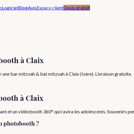
o
Logiciel
Blog
Avis
Espace client
Devis gratuit
booth à Claix
une bar mitzvah & bat mitzvah à Claix (Isère). Livraison gratuite.
booth à
Claix
t et un vidéobooth 360° qui ravira les adolescents. Souvenirs perso
n photobooth ?