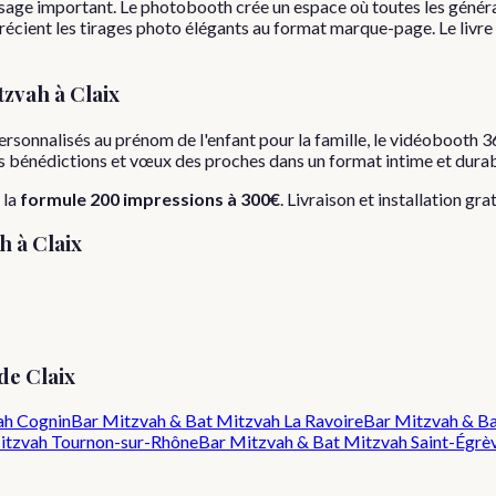
assage important. Le photobooth crée un espace où toutes les génér
récient les tirages photo élégants au format marque-page. Le livre
tzvah
à
Claix
rsonnalisés au prénom de l'enfant pour la famille, le vidéobooth 36
 les bénédictions et vœux des proches dans un format intime et durab
 la
formule
200 impressions
à
300€
. Livraison et installation gra
ah
à
Claix
 de
Claix
ah
Cognin
Bar Mitzvah & Bat Mitzvah
La Ravoire
Bar Mitzvah & B
itzvah
Tournon-sur-Rhône
Bar Mitzvah & Bat Mitzvah
Saint-Égrè