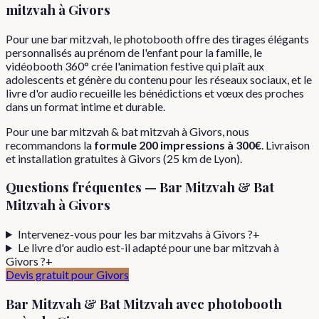
mitzvah
à
Givors
Pour une bar mitzvah, le photobooth offre des tirages élégants
personnalisés au prénom de l'enfant pour la famille, le
vidéobooth 360° crée l'animation festive qui plaît aux
adolescents et génère du contenu pour les réseaux sociaux, et le
livre d'or audio recueille les bénédictions et vœux des proches
dans un format intime et durable.
Pour
une
bar mitzvah & bat mitzvah
à
Givors
, nous
recommandons la
formule
200 impressions
à
300€
. Livraison
et installation gratuites à
Givors
(
25
km de Lyon).
Questions fréquentes —
Bar Mitzvah & Bat
Mitzvah
à
Givors
Intervenez-vous pour les bar mitzvahs à Givors ?
+
Le livre d'or audio est-il adapté pour une bar mitzvah à
Givors ?
+
Devis gratuit pour
Givors
Bar Mitzvah & Bat Mitzvah
avec photobooth