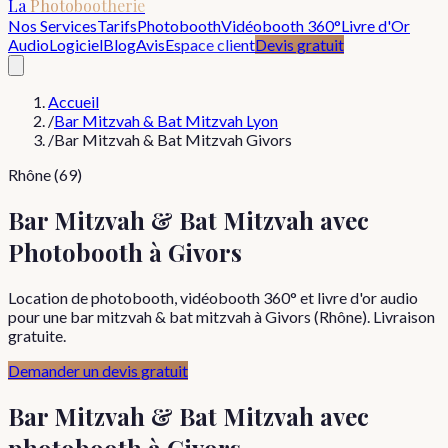
La
Photobootherie
Nos Services
Tarifs
Photobooth
Vidéobooth 360°
Livre d'Or
Audio
Logiciel
Blog
Avis
Espace client
Devis gratuit
Accueil
/
Bar Mitzvah & Bat Mitzvah Lyon
/
Bar Mitzvah & Bat Mitzvah Givors
Rhône (69)
Bar Mitzvah & Bat Mitzvah avec
Photobooth à Givors
Location de photobooth, vidéobooth 360° et livre d'or audio
pour une bar mitzvah & bat mitzvah à Givors (Rhône). Livraison
gratuite.
Demander un devis gratuit
Bar Mitzvah & Bat Mitzvah
avec
photobooth à
Givors