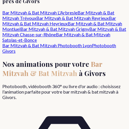
près de
Givors
Bar Mitzvah & Bat Mitzvah
L'Arbresle
Bar Mitzvah & Bat
Mitzvah
Trévoux
Bar Mitzvah & Bat Mitzvah
Reyrieux
Bar
Mitzvah & Bat Mitzvah
Heyrieux
Bar Mitzvah & Bat Mitzvah
Montluel
Bar Mitzvah & Bat Mitzvah
Grigny
Bar Mitzvah & Bat
Mitzvah
Chasse-sur-Rhône
Bar Mitzvah & Bat Mitzvah
Satolas-et-Bonce
Bar Mitzvah & Bat Mitzvah
Photobooth Lyon
Photobooth
Givors
Nos animations pour votre
Bar
Mitzvah & Bat Mitzvah
à
Givors
Photobooth, vidéobooth 360° ou livre d'or audio : choisissez
l'animation parfaite pour votre
bar mitzvah & bat mitzvah
à
Givors
.